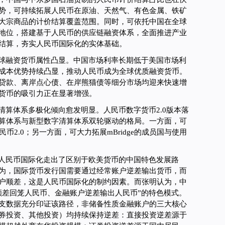
势，可持续拓展人民币在原油、天然气、有色金属、铁矿
大宗商品的计价结算覆盖范围。同时，可依托中国在全球
地位，搭建基于人民币的供应链融资体系，全面推进产业
结算，夯实人民币国际化的实体基础。
球融资货币属性凸显。中国市场利率长期低于美国市场利
成本优势持续凸显，推动人民币成为全球优质融资货币。
贷款、离岸点心债、在岸熊猫债等细分市场均迎来快速增
货币的吸引力正在显著增强。
清算体系多极化倾向愈发明显。人民币数字货币2.0版本落
算体系与新型数字清算体系双轮驱动的格局。一方面，可
民币2.0；另一方面，可大力拓展mBridge的成员国与使用
人民币国际化走出了区别于欧美货币的中国特色发展路
为，国际货币发行国需要通过经常账户逆差输出货币，而
户顺差，这是人民币国际化的制约因素。而张明认为，中
顺差回笼人民币、金融账户逆差输出人民币”的特色模式。
支数据充分印证该路径，非储备性质金融账户的三大核心
券投资、其他投资）均持续保持逆差：直接投资逆差源于