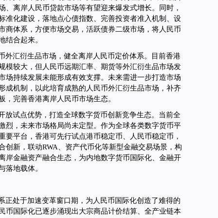
场、离岸人民币贷款市场等有望迎来爆发式增长。同时，
标准化建设，落地点心债指数、完善投资者准入机制、设
市商体系，方便市场交易，活跃债券二级市场，将人民币
地结合起来。
币外汇衍生品市场，健全离岸人民币定价体系。目前香港
规模较大，但人民币远期汇率、期货等外汇衍生品市场发
市场持续发展未能形成有效支撑。未来需进一步打造市场
形成机制，以此培育成熟的人民币外汇衍生品市场，补齐
板，完善香港离岸人民币市场生态。
开放试点优势，打造全球数字货币创新竞争生态。当前全
激烈，未来市场格局尚未定型。作为全球各类数字货币平
重要平台，香港可先行试点港币稳定币、人民币稳定币，
合创新，联动RWA、资产代币化等新型金融交易场景，构
离岸金融资产融合生态，为内地数字货币国际化、金融开
与落地载体。
系正处于加速变革窗口期，为人民币国际化创造了难得的
民币国际化已逐步涌现出大宗商品计价结算、全产业链本