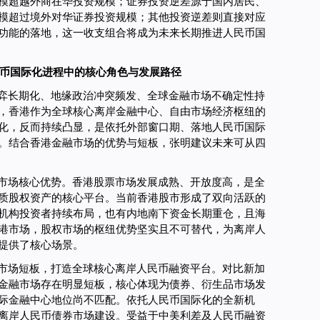
模超越外商在华投资规模；证券投资逆差源于国内居民、
模超过境外对华证券投资规模；其他投资逆差则直接对应
功能的落地，这一收支组合将成为未来长期推进人民币国
币国际化进程中的核心角色与发展路径
弈长期化、地缘政治冲突频发、全球金融市场不确定性持
，香港作为全球核心离岸金融中心、自由市场经济枢纽的
化，反而持续凸显，是依托外部窗口期、落地人民币国际
。结合香港金融市场的优势与短板，张明建议未来可从四
市场核心优势。香港股票市场发展成熟、开放度高，是全
质股权资产的核心平台。当前香港股市形成了双向活跃的
机构投资者持续布局，也有内地南下资金长期重仓，且海
港市场，股权市场的枢纽优势坚实且不可替代，为离岸人
提供了核心场景。
市场短板，打造全球核心离岸人民币融资平台。对比新加
金融市场存在明显短板，核心体现为债券、衍生品市场发
际金融中心地位尚不匹配。依托人民币国际化的全新机
离岸人民币债券市场建设。受益于中美利差及人民币融资