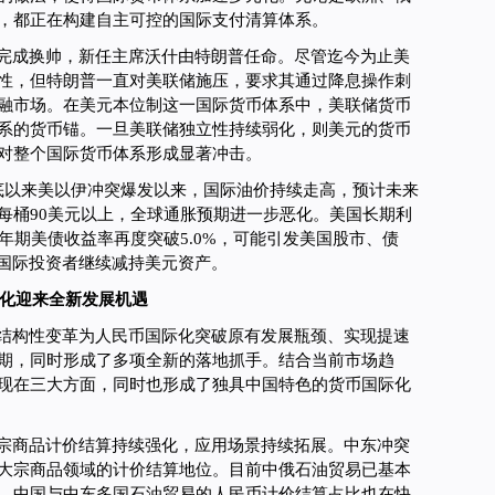
，都正在构建自主可控的国际支付清算体系。
完成换帅，新任主席沃什由特朗普任命。尽管迄今为止美
性，但特朗普一直对美联储施压，要求其通过降息操作刺
融市场。在美元本位制这一国际货币体系中，美联储货币
系的货币锚。一旦美联储独立性持续弱化，则美元的货币
对整个国际货币体系形成显著冲击。
底以来美以伊冲突爆发以来，国际油价持续走高，预计未来
每桶90美元以上，全球通胀预期进一步恶化。美国长期利
0年期美债收益率再度突破5.0%，可能引发美国股市、债
逼国际投资者继续减持美元资产。
化迎来全新发展机遇
结构性变革为人民币国际化突破原有发展瓶颈、实现提速
期，同时形成了多项全新的落地抓手。结合当前市场趋
现在三大方面，同时也形成了独具中国特色的货币国际化
宗商品计价结算持续强化，应用场景持续拓展。中东冲突
大宗商品领域的计价结算地位。目前中俄石油贸易已基本
，中国与中东多国石油贸易的人民币计价结算占比也在快