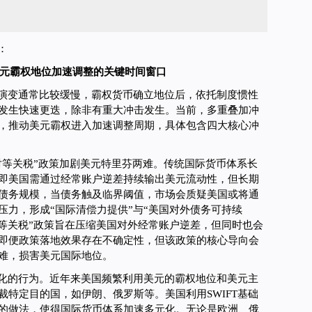
：
元霸权地位加速调整的关键时间窗口
演变通常比较缓慢，霸权货币确立地位后，依托制度惯性
发生快速更迭，除非有重大冲击发生。当前，多重叠加冲
，推动美元霸权进入加速调整周期，具体包含四大核心冲
对等关税”政策加剧美元特里芬两难。传统国际货币体系长
即美国需通过经常账户逆差持续输出美元流动性，但长期
债务规模，当债务触及临界阈值，市场会质疑美国或将通
压力，形成“国际清偿力提供”与“美国对外债务可持续
对等关税”政策旨在压缩美国对外经常账户逆差，但同时也会
即便政策落地效果存在不确定性，但该政策的核心导向会
难，损害美元国际地位。
化的行为。近年来美国频繁利用美元的霸权地位和美元主
裁特定目的国，如伊朗、俄罗斯等。美国利用SWIFT基础
的做法，使得国际货币体系加速多元化。无论是欧洲、俄