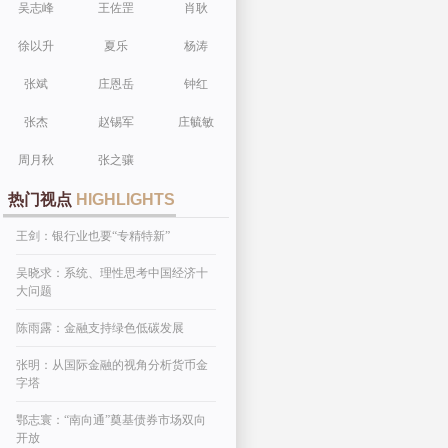
吴志峰
王佐罡
肖耿
徐以升
夏乐
杨涛
张斌
庄恩岳
钟红
张杰
赵锡军
庄毓敏
周月秋
张之骧
热门视点
HIGHLIGHTS
王剑：银行业也要“专精特新”
吴晓求：系统、理性思考中国经济十
大问题
陈雨露：金融支持绿色低碳发展
张明：从国际金融的视角分析货币金
字塔
鄂志寰：“南向通”奠基债券市场双向
开放