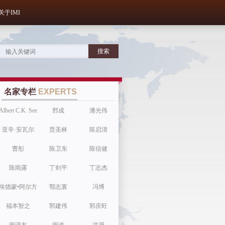
关于IMI
名家专栏
EXPERTS
Albert C.K. See
邢成
潘光伟
亚辛·安瓦尔
贲圣林
陈启清
曹彤
陈卫东
陈信健
陈雨露
丁剑平
丁志杰
埃德蒙•阿尔方
鄂志寰
冯博
福本智之
戴利
郭建伟
郭庆旺