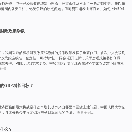
日趋严峻，似乎已经颠覆传统货币理论，把货币体系推上了一条深刻变异、难以扭
全球范围内备受关注、饱受争议的热点问题，但对货币超发由何而来、如何控制却难
财政政策杂谈
面，我国采取的积极财政政策和稳健的货币政策发挥了重要作用。多次中央会议均
持政策的连续性、稳定性、可持续性。“两会”召开之际，关于宏观政策将如何调
续关注。对此，IMI学术委员、中银国际证券全球首席经济学家管涛对下阶段积
部...
的GDP增长目标？
国经济面临的最大挑战是什么？增长动力来自哪里？围绕上述问题，中国人民大学副
访，具体分析今年设定GDP增长目标背后的考量。
查看全部...
什么？