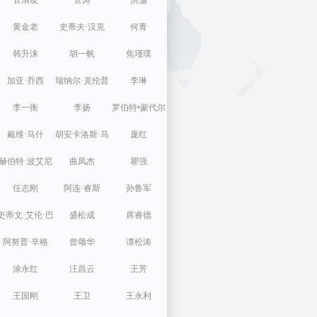
管清友
管涛
洪灏
黄金老
史蒂夫·汉克
何青
韩升洙
胡一帆
焦瑾璞
加亚·乔西
瑞纳尔·克伦普
李琳
李一衡
李扬
罗伯特•蒙代尔
戴维·马什
胡安卡洛斯·马
庞红
赫伯特·波艾尼
丁内斯奥利瓦
曲凤杰
瞿强
任志刚
什
阿连·睿斯
孙鲁军
史蒂文·艾伦·巴
盛松成
席睿德
阿努普·辛格
奈特
曾颂华
谭松涛
涂永红
汪昌云
王芳
王国刚
王卫
王永利