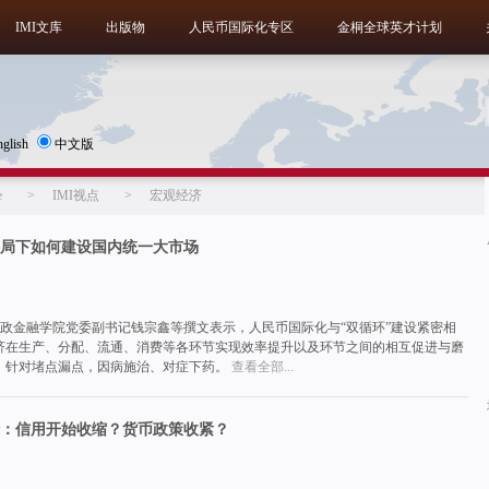
IMI文库
出版物
人民币国际化专区
金桐全球英才计划
nglish
中文版
e
>
IMI视点
>
宏观经济
格局下如何建设国内统一大市场
财政金融学院党委副书记钱宗鑫等撰文表示，人民币国际化与“双循环”建设紧密相
济在生产、分配、流通、消费等各环节实现效率提升以及环节之间的相互促进与磨
，针对堵点漏点，因病施治、对症下药。
查看全部...
：信用开始收缩？货币政策收紧？