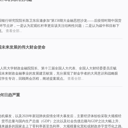
员、中国银行研究院院长陈卫东应邀参加“第158期大金融思想沙龙——后疫情时期中国货
表环节点评，一是认为宏观杠杆率更应该关注结构性问题；二是认为碳中和目标下
况。
查看全部...
国未来发展的伟大财金使命
国人民大学财政金融院院长、第十三届全国人大代表、全国人大财经委委员庄毓
国未来财政金融事业的发展建言献策，充分展现了财金学者的大局意识和战略眼
院学生专访，回顾两会历程，阐述提案观点。
查看全部...
何日趋严重
金融危机爆发，以及2020年新冠肺炎疫情全球大暴发后，主要经济体纷纷采取大规模经
货币总量与国内生产总值（GDP）之比以及社会负债总额与GDP之比大幅上升、
越来越多的国家走上了零利率甚至负利率、大规模量化宽松或财政赤字货币化之路,