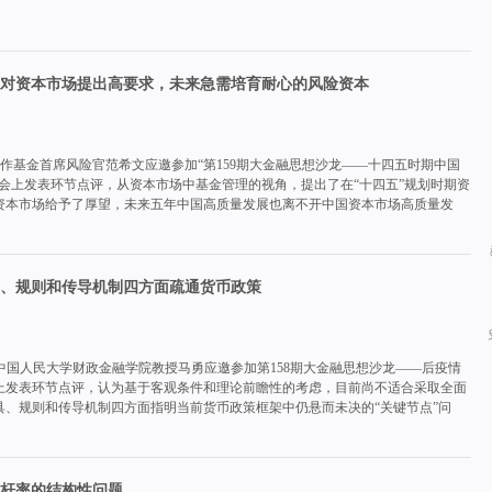
对资本市场提出高要求，未来急需培育耐心的风险资本
中拉合作基金首席风险官范希文应邀参加“第159期大金融思想沙龙——十四五时期中国
会上发表环节点评，从资本市场中基金管理的视角，提出了在“十四五”规划时期资
资本市场给予了厚望，未来五年中国高质量发展也离不开中国资本市场高质量发
、规则和传导机制四方面疏通货币政策
究员、中国人民大学财政金融学院教授马勇应邀参加第158期大金融思想沙龙——后疫情
上发表环节点评，认为基于客观条件和理论前瞻性的考虑，目前尚不适合采取全面
具、规则和传导机制四方面指明当前货币政策框架中仍悬而未决的“关键节点”问
杆率的结构性问题