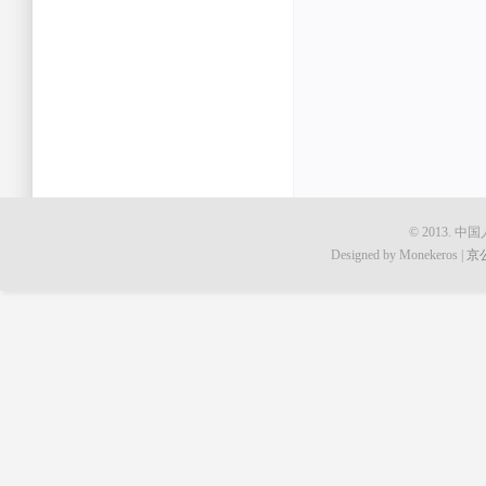
© 2013.
Designed by Monekeros |
京公