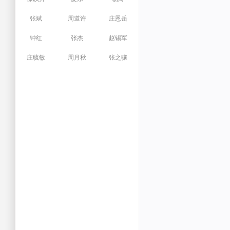
张斌
周道许
庄恩岳
钟红
张杰
赵锡军
庄毓敏
周月秋
张之骧