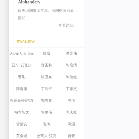
Alphandery
欧洲50国集团主席、法国财政部原
部长
查看详细↓
专家工作室
Albert C.K. See
邢成
潘光伟
亚辛·安瓦尔
贲圣林
陈启清
曹彤
陈卫东
陈信健
陈雨露
丁剑平
丁志杰
埃德蒙•阿尔方
鄂志寰
冯博
福本智之
戴利
郭建伟
郭庆旺
管清友
管涛
洪灏
黄金老
史蒂夫·汉克
何青