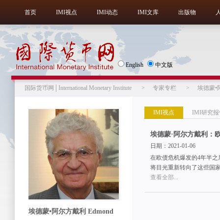
首页
IMI视点
IMI动态
IMI文库
出版物
English
中文版
国际货币网│International Monetary Institute
>
专家专栏
>
埃德蒙•
IMI视点
IMI研究
埃德蒙·阿尔方戴利：
日期：2021-01-06
在欧债危机爆发的4年半
将目光重新转向了这些国家
查看全部...
埃德蒙•阿尔方戴利 Edmond