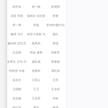
韩升洙
胡一帆
焦瑾璞
加亚·乔西
瑞纳尔·克伦普
李琳
李一衡
李扬
罗伯特•蒙代尔
戴维·马什
胡安卡洛斯·马
庞红
赫伯特·波艾尼
丁内斯奥利瓦
曲凤杰
瞿强
任志刚
什
阿连·睿斯
孙鲁军
史蒂文·艾伦·巴
盛松成
席睿德
阿努普·辛格
奈特
曾颂华
谭松涛
涂永红
汪昌云
王芳
王国刚
王卫
王永利
吴志峰
王佐罡
肖耿
徐以升
夏乐
杨涛