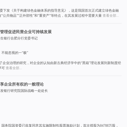
合七部委下发《关于构建绿色金融体系的指导意见》，这是我国首次正式建立绿色金融
“公共物品”“正外部性”和“重资产”等特点，在其发展过程中需要大量
查看全部...
管理促进民营企业可持续发展
民生银行合肥分行党委书记
不能忽视的一“极”
了企业治理的研究，对企业的认知由新古典经济学中的“黑箱”理论发展到新制度经
早可
查看全部...
享企业所有权的一般理论
开发银行研究院国际战略一处处长
告称，国务院国资委已批复同意其实施限制性股票激励计划，首次授股为84788万股，