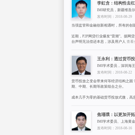
李虹含：结构性去杠
IMI研究员，新疆维
职）、华夏银行总行资
发布时间：2018-08-29
当强监管和金融创新相遇时，所有的创
近期，P2P网贷行业爆发“雷潮”。据网贷
台声明无法偿还本息，涉及用户人
查看全
王永利：透过货币投
IMI学术委员，深圳
发布时间：2018-08-22
货币投放之变会带来何等经济结构之困
期、中期、长期等政策组合之分。
成本几乎为零的基础货币投放式微，高
焦瑾璞：以更加开拓
IMI学术委员、上海黄
发布时间：2018-08-16