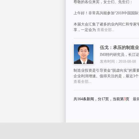
尊敬的各位来宾，女士们、先生们：
上午好！非常高兴能参加“2018中国国际
本届大会汇集了诸多的业内同仁和专家
享，一定会为
查看全部...
伍戈：承压的制造业
IMI特约研究员，长江
发布时间：2018-08-08
制造业投资是引导资金“脱虚向实”的重
企业利润增速。值得关注的是，最近3
查看全部...
共164条新闻，分17页，当前第
3
页
最