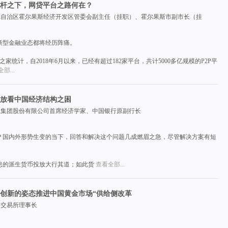
杆之下，网贷平台之路何在？
吾尔自治区霍尔果斯经济开发区管委会副主任（挂职）、霍尔果斯市副市长（挂
产管理部产品经理
新型金融业态都将经历阵痛。
之家统计，自2018年6月以来，已经有超过182家平台，共计5000多亿规模的P2P平
部...
放看中国经济结构之困
海王集团股份有限公司首席经济学家、中国银行原副行长
？国内外形势生变的当下，回答和解决这个问题几成燃眉之急，尽管解决方案有短
息的派生货币投放大行其道；如此货
查看全部...
创新的姿态推进中国黄金市场“供给侧改革
金交易所理事长