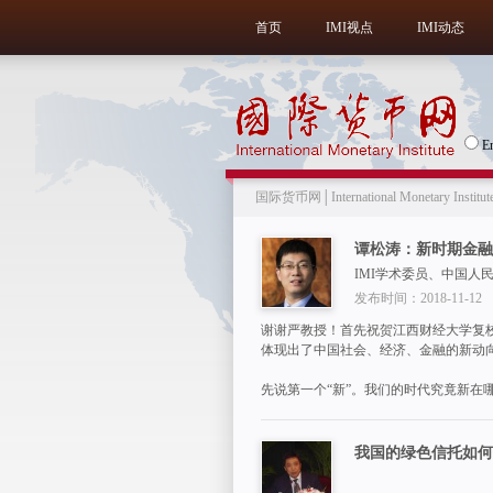
首页
IMI视点
IMI动态
E
国际货币网│International Monetary Institut
谭松涛：新时期金融
IMI学术委员、中国人
发布时间：2018-11-12
谢谢严教授！首先祝贺江西财经大学复校
体现出了中国社会、经济、金融的新动
先说第一个“新”。我们的时代究竟新在
我国的绿色信托如何