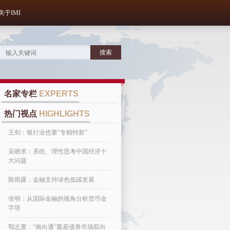
关于IMI
名家专栏
EXPERTS
热门视点
HIGHLIGHTS
王剑：银行业也要“专精特新”
吴晓求：系统、理性思考中国经济十
大问题
陈雨露：金融支持绿色低碳发展
张明：从国际金融的视角分析货币金
字塔
鄂志寰：“南向通”奠基债券市场双向