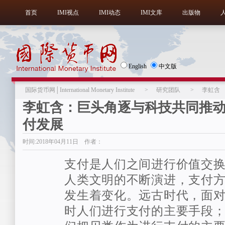
首页
IMI视点
IMI动态
IMI文库
出版物
English
中文版
国际货币网│International Monetary Institute
>
研究团队
>
李虹含
李虹含：巨头角逐与科技共同推
付发展
时间:2018年04月11日 作者：
支付是人们之间进行价值交
人类文明的不断演进，支付
发生着变化。远古时代，面
时人们进行支付的主要手段