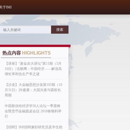
关于IMI
热点内容
HIGHLIGHTS
【讲座】“麦金农大讲坛”第11期（5月
10日）| 伍晓鹰：中国经济——解读高
增长率和负生产率之谜
【沙龙】大金融思想沙龙第105期（10
月31日）|许建康：大国兴衰与霸权长
周期
中国新供给经济学50人论坛一季度峰
会暨货币金融圆桌会议·2018春顺利举
行
【招聘】IMI招聘兼职研究员及学生助