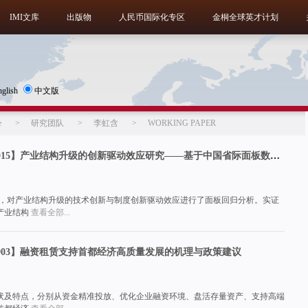
IMI文库
出版物
人民币国际化专区
金桐全球英才计划
nglish
中文版
e
>
研究团队
>
李虹含
>
WORKING PAPER
【IMIWorkingPapersNo.2015】产业结构升级的创新驱动效应研究——基于中国省际面板数据的实证分析
面板数据，对产业结构升级的技术创新与制度创新驱动效应进行了面板回归分析。实证
产业结构
查看全部...
rsNo.1903】融资租赁支持首都经济高质量发展的机理与政策建议
状及特点，分别从资金精准投放、优化企业融资环境、盘活存量资产、支持高端