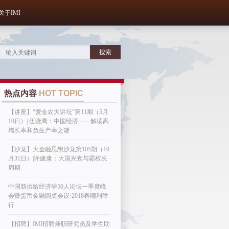
关于IMI
热点内容
HOT TOPIC
【讲座】“麦金农大讲坛”第11期（5月
10日）| 伍晓鹰：中国经济——解读高
增长率和负生产率之谜
【沙龙】大金融思想沙龙第105期（10
月31日）|许建康：大国兴衰与霸权长
周期
中国新供给经济学50人论坛一季度峰
会暨货币金融圆桌会议·2018春顺利举
行
【招聘】IMI招聘兼职研究员及学生助