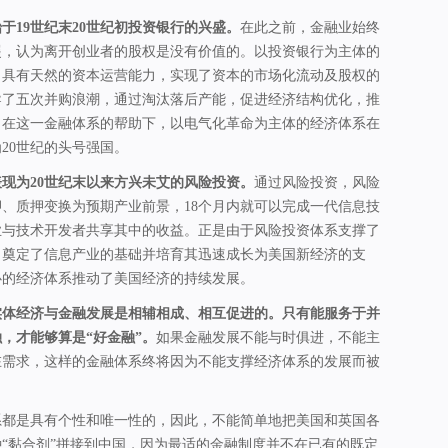
于19世纪末20世纪初投资银行的兴盛。
在此之前，金融业始终
屣，认为离开创业者的股权是没有价值的。以投资银行为主体的
，具有天然的资本运营能力，实现了资本的市场化流动及股权的
导了五次并购浪潮，通过淘汰落后产能，促进经济结构优化，推
。在这一金融体系的帮助下，以电气化革命为主体的经济体系在
20世纪的头号强国。
现为20世纪末以来方兴未艾的风险投资。
通过风险投资，风险
、质押变换为预期产业前景，18个月内就可以完成一代信息技
业与技术开发者共享其中的收益。正是由于风险投资体系支撑了
，奠定了信息产业的基础并培育其迅速成长为美国新经济的支
心的经济体系推动了美国经济的持续发展。
实体经济与金融发展是相辅相成、相互促进的。只有能服务于并
，才能够算是“好金融”。
如果金融发展不能与时俱进，不能主
在需求，这样的金融体系终将因为不能支撑经济体系的发展而被
系都是具有个性和唯一性的，因此，不能简单地把美国和英国各
“黏合剂”拼接到中国，因为最适的金融制度并不在已有的既定