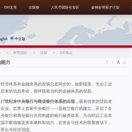
IMI文库
出版物
人民币国际化专区
金桐全球英才计划
nglish
中文版
e
>
研究团队
>
伍聪
>
IMI视点
的能力
A
T
A
A
，经济体系和金融体系的发展总是同步的，如影随形。无论工业
是后来的信息革命，都伴随着当时的金融体系的创新。
17世纪末中央银行与商业银行体系的出现，
最有信誉的贷款者
业企业。世界上首家中央银行——英格兰银行的建立，开启了全
中央银行和商业银行共同构建的银行融资体系，为当时以工业革
源源不断地输送资本燃料和动力，在资金与技术的双重推动下，
世界头号经济强国。