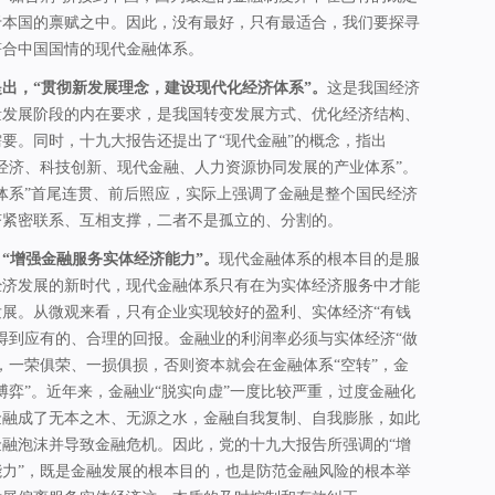
于本国的禀赋之中。因此，没有最好，只有最适合，我们要探寻
符合中国国情的现代金融体系。
出，“贯彻新发展理念，建设现代化经济体系”。
这是我国经济
量发展阶段的内在要求，是我国转变发展方式、优化经济结构、
要。同时，十九大报告还提出了“现代金融”的概念，指出
经济、科技创新、现代金融、人力资源协同发展的产业体系”。
体系”首尾连贯、前后照应，实际上强调了金融是整个国民经济
济紧密联系、互相支撑，二者不是孤立的、分割的。
“增强金融服务实体经济能力”。
现代金融体系的根本目的是服
经济发展的新时代，现代金融体系只有在为实体经济服务中才能
展。从微观来看，只有企业实现较好的盈利、实体经济“有钱
得到应有的、合理的回报。金融业的利润率必须与实体经济“做
，一荣俱荣、一损俱损，否则资本就会在金融体系“空转”，金
博弈”。近年来，金融业“脱实向虚”一度比较严重，过度金融化
金融成了无本之木、无源之水，金融自我复制、自我膨胀，如此
融泡沫并导致金融危机。因此，党的十九大报告所强调的“增
力”，既是金融发展的根本目的，也是防范金融风险的根本举