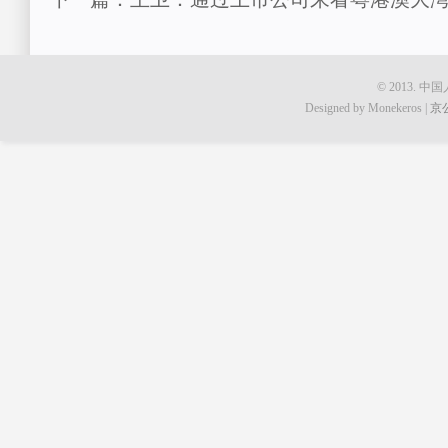
© 2013.
Designed by Monekeros |
京公