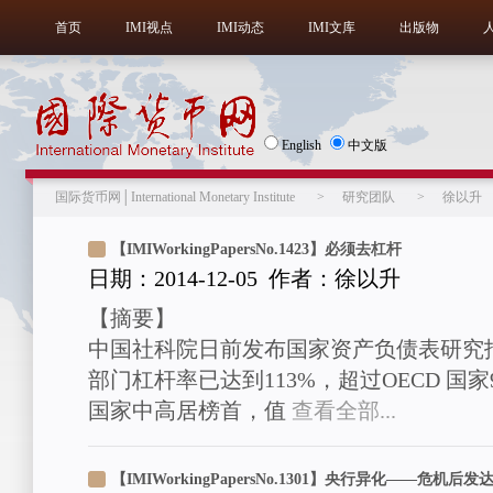
首页
IMI视点
IMI动态
IMI文库
出版物
English
中文版
国际货币网│International Monetary Institute
>
研究团队
>
徐以升
【IMIWorkingPapersNo.1423】必须去杠杆
日期：2014-12-05 作者：徐以升
【摘要】
中国社科院日前发布国家资产负债表研究
部门杠杆率已达到113%，超过OECD 国
国家中高居榜首，值
查看全部...
【IMIWorkingPapersNo.1301】央行异化——危