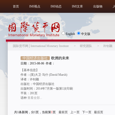
首页
IMI视点
IMI动态
IMI文库
出版物
English
中文版
国际货币网│International Monetary Institute
>
研究团队
>
许钊颖
中国经济出版社
欧洲的未来
日期：2015-08-06 作者：
【基本信息】
作者：(英)大卫·马什 (David Marsh)
译者：许钊颖
出版社：中国经济出版社
出版时间：2014年7月第一版第1次印刷
平装：281页
语种
查看全部...
共1条新闻，分1页，当前第
1
页
最前页
上一页
下一页
最后页