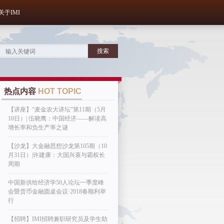
关于IMI
热点内容
HOT TOPIC
【讲座】“麦金农大讲坛”第11期（5月
10日）| 伍晓鹰：中国经济——解读高
增长率和负生产率之谜
【沙龙】大金融思想沙龙第105期（10
月31日）|许建康：大国兴衰与霸权长
周期
中国新供给经济学50人论坛一季度峰
会暨货币金融圆桌会议·2018春顺利举
行
【招聘】IMI招聘兼职研究员及学生助