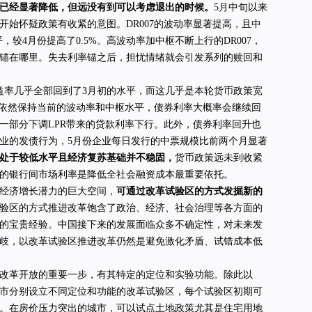
已经显著降低，但远没有到可以考虑退出的时候。
5月中旬以来
开始怀疑政策有收紧的意图。DR007的波动率显著提高，且中
，较4月份提高了0.5%。高波动率加中枢不断上行的DR007，
锚在哪里。失去利率锚之后，担忧情绪就会引发系列的赎回和
益率几乎全部回到了3月初的水平，而这几乎是本轮货币政策宽
07依然保持当前的波动率和中枢水平，债券利率大概率会继续回
一部分下调LPR带来的贷款利率下行。此外，债券利率回升也
业的发债行为，5月份企业每日发行的中票规模比前两个月显著
处于较低水平且经济复苏基础并不稳固，
货币政策远未到收紧
的银行间市场利率是降低全社会融资成本最重要依托。
经济增长潜力的巨大空间，
可通过改革试验区的方式发掘新的
验区的方式推进改革饱含了政治、经济、社会治理等各方面的
的宝贵经验。中国接下来的发展面临众多不确定性，对未来发
歧，以改革试验区推进改革仍然是避免激化矛盾、试错成本低
改革开放的重要一步，有其特定的定位和实验功能。除此以
市分别设立不同定位和功能的改革试验区，每个试验区初期可
。在房价压力突出的城市，可以试点土地政策尤其是住宅用地