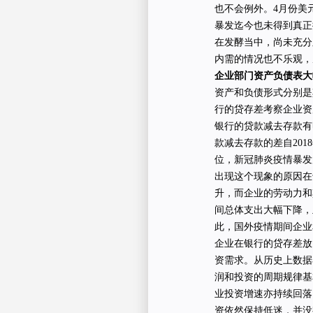
也不会例外。4月份美元
暴发迄今也未得到真正
在发酵当中，尚未充分
内需的情况也不乐观，
企业部门资产负债表大
资产和负债形式分别是
行的贷存差考察企业资
银行的贷款减去存款有
款减去存款的差自20
位，新冠肺炎疫情暴发
出现这个现象的原因在
升，而企业的劳动力和
间总体支出大幅下降，
此，国外疫情期间企业
企业在银行的贷存差放
资需求。从历史上数据
润和投资的周期规律基本
业投资增速亦持续回落
资依然保持低迷，并没