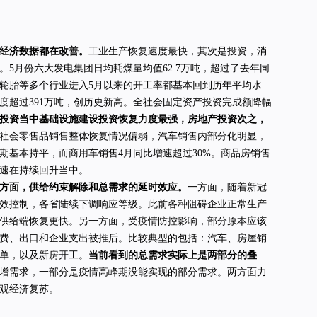
经济数据都在改善。
工业生产恢复速度最快，其次是投资，消
。5月份六大发电集团日均耗煤量均值62.7万吨，超过了去年同
轮胎等多个行业进入5月以来的开工率都基本回到历年平均水
度超过391万吨，创历史新高。全社会固定资产投资完成额降幅
投资当中基础设施建设投资恢复力度最强，房地产投资次之，
社会零售品销售整体恢复情况偏弱，汽车销售内部分化明显，
期基本持平，而商用车销售4月同比增速超过30%。商品房销售
速在持续回升当中。
方面，供给约束解除和总需求的延时效应。
一方面，随着新冠
效控制，各省陆续下调响应等级。此前各种阻碍企业正常生产
供给端恢复更快。另一方面，受疫情防控影响，部分原本应该
费、出口和企业支出被推后。比较典型的包括：汽车、房屋销
单，以及新房开工。
当前看到的总需求实际上是两部分的叠
增需求，一部分是疫情高峰期没能实现的部分需求。两方面力
观经济复苏。