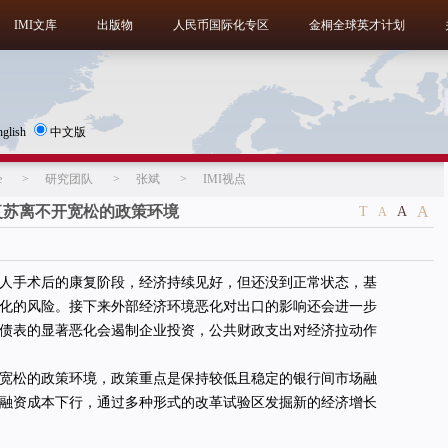
IMI文库
出版物
人民币国际化专区
金桐全球英才计划
nglish
中文版
e
>
研究团队
>
张斌
>
IMI视点
复苏离不开宽松的政策环境
A
T
A
A
人手术后的康复阶段，经济持续见好，但还没到正常状态，基
化的风险。接下来外部经济环境恶化对出口的影响还会进一步
债表的显著恶化会遏制企业投资，公共财政支出对经济拉动作
宽松的政策环境，政策重点是保持较低且稳定的银行间市场融
融资成本下行，通过多种形式的改革试验区发掘新的经济增长