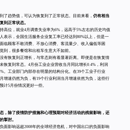
到了趋势值，可认为恢复到了正常状态。目前来看，
仍有相当
复到正常状态。
持高位，就业4月调查失业率为6%，远高于5%左右的历史均值
人表示，全国生活服务企业复工率已经达到80%以上，但是一
面临顾客不敢消费、不放心消费、客流量少、收入偏低等困
觉到，很多餐馆和出租车生意大不如前。
没有恢复到正增长，与常态则有着显著距离。即便是在恢复情
未恢复到常态。4月份工业企业营收当月同比增长0.4%，利润
25%。工业部门内部存在明显的结构分化。在39个工业子行业
当月增速仍然为负，有19个行业利润当月增速依然为负，这些行
预计5月份情况更好一些。
态，除了疫情防护措施和心理预期对经济活动的残留影响，还
的掣肘。
负面影响远超2008年的全球经济危机，对中国出口的负面影响