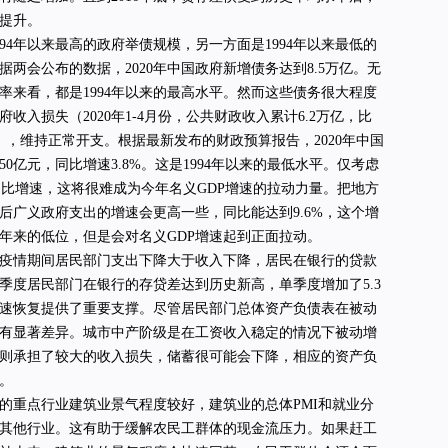
提升。
94年以来最高的政府举债规模，另一方面是1994年以来最低的
两会公布的数据，2020年中国政府新增债务达到8.5万亿。无
率来看，都是1994年以来的最高水平。然而这些债务很大程度
收入损失（2020年1-4月份，公共财政收入累计6.2万亿，比
），维持正常开支。根据最新发布的财政预算报告，2020年中国
850亿元，同比增速3.8%。这是1994年以来的最低水平。仅考虑
出同比增速，这将很难成为今年名义GDP增速的拉动力量。把地方
后广义政府支出的增速会更高一些，同比能达到9.6%，这个增
是近年来的低位，但是会对名义GDP增速起到正面拉动。
疫情期间居民部门支出下降大于收入下降，居民在银行的贷款
季度居民部门在银行的存贷差达到历史新高，单季度增加了5.3
速恢复提供了重要支撑。尽管居民部门总体资产负债表在被动
有显著差异。城市中产阶级是在工资收入稳定的情况下被动增
则承担了较大的收入损失，储蓄很可能会下降，相应的资产负
。
的重点行业建筑业景气程度较好，建筑业的总体PMI和就业分
其他行业。这有助于缓解农民工群体的现金流压力。如果赶工