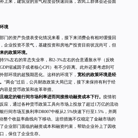
补上来，建筑业的景气程度会快速回落，农民工群体会还会面
环境
部门的资产负债表变化情况来看，接下来消费会有相对缓慢回
，企业投资不景气，基建投资和房地产投资目前状况尚可，但
来的政策环境。
持5%左右的常态失业率，和2-3%左右的合意通胀水平（反映
GDP缩减因子或者核心CPI）有不少距离。此外还要考虑到可
外部环境的超预期恶化。这样的环境下，
宽松的政策环境是经
。
“两会”过后，公共财政政策大局已定，接下来保持有利于经
内容是货币政策和改革举措。
且稳定的银行间市场利率进而间接推动融资成本下行。
疫情初
反应，通过各种货币政策工具向市场上投放了超过1万亿的流动
行间市场互换利率DR007中枢从2.5%快速下行至1.5%，并两
带动整个收益率曲线向下移动。这些措施不仅稳定了金融市场的
了企业部门面临的融资成本和融资约束，帮助企业补上了因收
口，保住了企业生存。