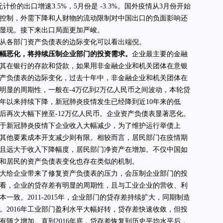
计价的出口增速3.5%，5月份是 -3.3%。国外疫情从3月份开始
控制，外需下降和人财物的流动限制对中国出口的负面影响还
显现。接下来出口局面更加严峻。
从各部门资产负债表的边际变化可以看出端倪。
幅恶化，将持续压制企业部门的投资需求。
企业最主要的金融
其在银行的存款和贷款，如果用非金融企业和机关团体在意银
产负债表的边际变化，过去十年中，非金融企业和机关团体在
明显的周期性，一般在-4万亿到2万亿人民币之间波动，本轮贷
18年以来持续下降，新冠肺炎疫情发生已经降到近10年来的低
后再次大幅下挫至-12万亿人民币。企业资产负债表显著恶化。
于新冠肺炎疫情下企业收入大幅减少，为了维护运行举债上
其他要素成本开支减少则有限。相较而言，居民部门在疫情期
且远大于收入下降幅度，居民部门净资产在增加。不仅中国如
和居民的资产负债表变化也存在类似的机制。
大给企业带来了修复资产负债表的压力，会压制企业部门的投
看，企业的贷存差有明显的周期性，且与工业企业的营收、利
一致。2011-2015年，企业部门的贷存差持续扩大，同期制造
。2016年工业部门盈利水平大幅好转，贷存差快速收敛，但投
有随之增加。直到2016年底，贷存差恢复到历史平均水平后，