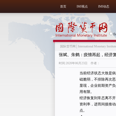
首页
IMI视点
IMI动态
E
国际货币网│International Monetary Institut
张斌、朱鹤：疫情再起，经济
时间:2020年06月23日 作者：
当前经济状态大致是病
础脆弱，不排除再次恶
显现，企业前期资产负
用有限。
经济恢复到常态离不开
资利率，进而间接推动
点。