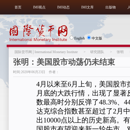
首页
IMI视点
IMI动态
IMI文库
出版物
English
中文版
国际货币网│International Monetary Institute
>
研究团队
>
张明
张明：美国股市动荡仍未结束
时间:2020年06月23日 作者：
4月以来至6月上旬，美国股市
月底的大跌行情，出现了显著
数最高时分别反弹了48.3%、44
达克综合指数甚至超过了2月
出10000点以上的历史新高。
国股市有望迎来新一轮牛市。