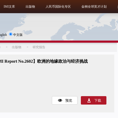
IMI文库
出版物
人民币国际化专区
金桐全球英才计划
nglish
中文版
e
>
出版物
>
研究报告
MI Report No.2602】欧洲的地缘政治与经济挑战
预览
下载