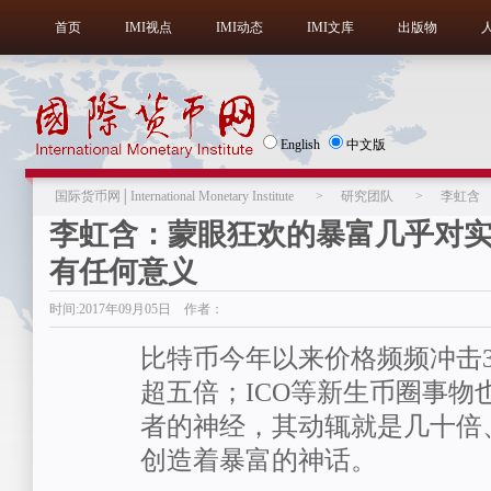
首页
IMI视点
IMI动态
IMI文库
出版物
English
中文版
国际货币网│International Monetary Institute
>
研究团队
>
李虹含
李虹含：蒙眼狂欢的暴富几乎对
有任何意义
时间:2017年09月05日 作者：
比特币今年以来价格频频冲击
超五倍；ICO等新生币圈事物
者的神经，其动辄就是几十倍
创造着暴富的神话。