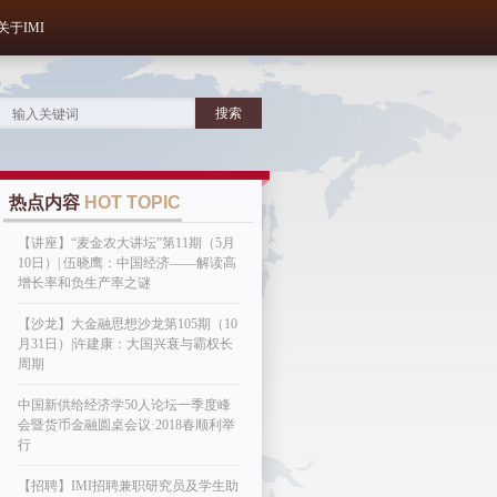
关于IMI
热点内容
HOT TOPIC
【讲座】“麦金农大讲坛”第11期（5月
10日）| 伍晓鹰：中国经济——解读高
增长率和负生产率之谜
【沙龙】大金融思想沙龙第105期（10
月31日）|许建康：大国兴衰与霸权长
周期
中国新供给经济学50人论坛一季度峰
会暨货币金融圆桌会议·2018春顺利举
行
【招聘】IMI招聘兼职研究员及学生助