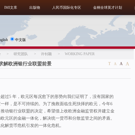
IMI文库
出版物
人民币国际化专区
金桐全球英才计划
nglish
中文版
e
>
研究团队
>
许钊颖
>
WORKING PAPER
1202】求解欧洲银行业联盟前景
A
T
A
A
超过5 年，欧元区每况愈下的形势向我们证明了，没有国家的
家一样，是不可持续的。为了挽救面临生死抉择的欧元，今年6
了推动银行业联盟的决定，希望借上收欧洲金融监管权并建立金
动欧元区的金融一体化，解决统一货币和分散监管之间的矛盾。
此化解货币危机引发的一体化危机。