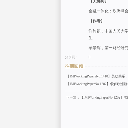
【关键词】
金融一体化；欧洲峰
【作者】
许钊颖，中国人民大学
生
单景辉，第一财经研
分享到：
0
往期回顾
【IMIWorkingPapersNo.1410】美
【IMIWorkingPaperNo.1202】求解
下一篇：【IMIWorkingPaperNo.12