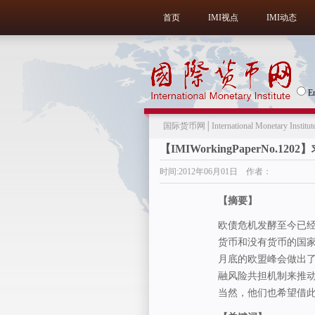
首页
IMI视点
IMI动态
E
国际货币网│International Monetary Institut
【IMIWorkingPaperNo.
时间:2012年06月01日 作者：
【摘要】
欧债危机发酵至今已经
货币和没有货币的国
月底的欧盟峰会做出
融风险共担机制来推
当然，他们也希望借