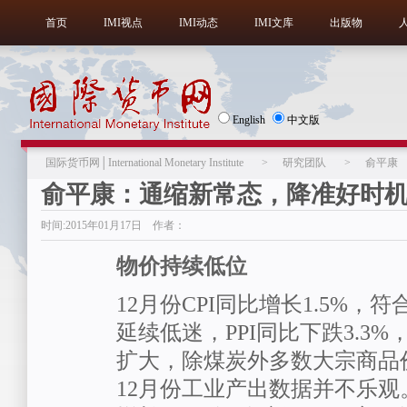
首页
IMI视点
IMI动态
IMI文库
出版物
English
中文版
国际货币网│International Monetary Institute
>
研究团队
>
俞平康
俞平康：通缩新常态，降准好时
时间:2015年01月17日 作者：
物价持续低位
12月份CPI同比增长1.5%，
延续低迷，PPI同比下跌3.3%
扩大，除煤炭外多数大宗商品
12月份工业产出数据并不乐观