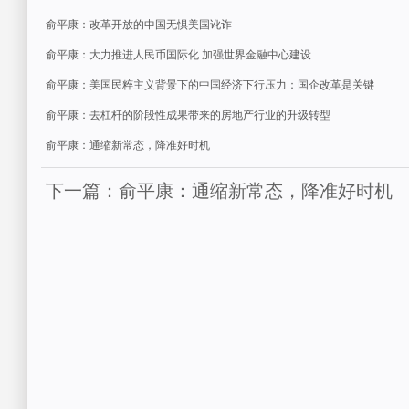
俞平康：改革开放的中国无惧美国讹诈
俞平康：大力推进人民币国际化 加强世界金融中心建设
俞平康：美国民粹主义背景下的中国经济下行压力：国企改革是关键
俞平康：去杠杆的阶段性成果带来的房地产行业的升级转型
俞平康：通缩新常态，降准好时机
下一篇：俞平康：通缩新常态，降准好时机