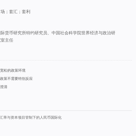
市场；套汇；套利
国际货币研究所特约研究员、中国社会科学院世界经济与政治研
究室主任
宽松的政策环境
政策不需要特别反应
澄清
o.1215】汇率与资本项目管制下的人民币国际化