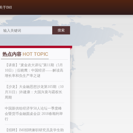
关于IMI
热点内容
HOT TOPIC
【讲座】“麦金农大讲坛”第11期（5月
10日）| 伍晓鹰：中国经济——解读高
增长率和负生产率之谜
【沙龙】大金融思想沙龙第105期（10
月31日）|许建康：大国兴衰与霸权长
周期
中国新供给经济学50人论坛一季度峰
会暨货币金融圆桌会议·2018春顺利举
行
【招聘】IMI招聘兼职研究员及学生助