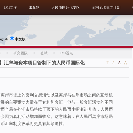
IMI文库
出版物
人民币国际化专区
金桐全球英才计划
nglish
中文版
e
>
研究团队
>
张斌
>
IMI视点
 No.1215】汇率与资本项目管制下的人民币国际化
A
T
A
A
币离岸市场上的套利交易活动以及离岸与在岸市场之间的互动机
发展的主要驱动力量在于套利和套汇，但与一般套汇活动的不同
货币当局在外汇市场持续干预下的人民币小幅渐进升值，人民币
不会因为套利活动增加而收窄。这意味着，在人民币离岸市场迅
民币汇率制度改革将更具有其紧迫性。