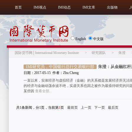
首页
IMI视点
IMI动态
IMI文库
出版物
English
中文版
国际货币网│International Monetary Institute
>
研究团队
>
朱澄
IMI研究员，中国银行总行交易银行部
朱澄：从金融杠杆
日期：2017-05-15 作者：Zhu Cheng
一直以来，实体经济与虚拟经济（金融）的关系都是发展经济所无法绕
的经济与金融动荡余波不绝，实虚关系也因之被作为最亟待研究的问
某些因
查看全部...
共1条新闻，分1页，当前第
1
页
最前页
上一页
下一页
最后页