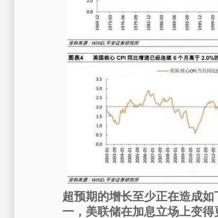
超预期的增长至少正在造成如
一，美联储在加息
立场上变
得