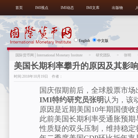
首页
IMI视点
IMI动态
IMI文库
出版物
English
中文版
国际货币网│International Monetary Institute
>
研究团队
>
张明
美国长期利率攀升的原因及其影
时间:2018年10月19日 作者：
国庆假期前后，全球股票市场
IMI
特约研究员张明
认为，该
原因是近期美国10年期国债
此前美国长期利率受通胀预期
性质疑的双头压制，维持稳定状