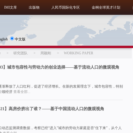
IMI文库
出版物
人民币国际化专区
金桐全球英才计划
nglish
中文版
e
>
研究团队
>
周颖刚
>
WORKING PAPER
erNO.2003】城市包容性与劳动力的创业选择——基于流动人口的微观视角
逐渐释放了人口红利，促进了经济增长。在新的发展理念下，城市包容性，特别
引领经济
查看全部...
rsNo.1921】高房价挤出了谁？——基于中国流动人口的微观视角
流动人口动态监测调查数据，考察已经“进入”城市的劳动力家庭是否“住下来”，从个人