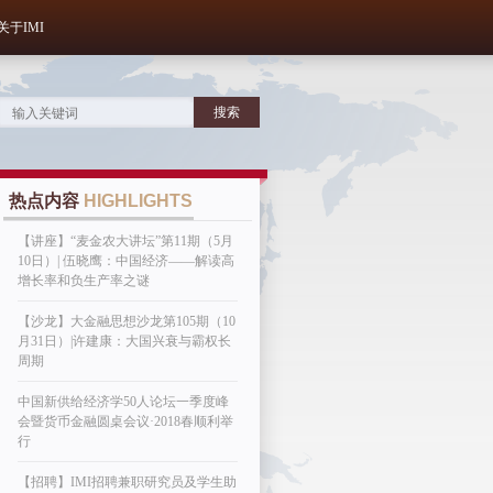
关于IMI
热点内容
HIGHLIGHTS
【讲座】“麦金农大讲坛”第11期（5月
10日）| 伍晓鹰：中国经济——解读高
增长率和负生产率之谜
【沙龙】大金融思想沙龙第105期（10
月31日）|许建康：大国兴衰与霸权长
周期
中国新供给经济学50人论坛一季度峰
会暨货币金融圆桌会议·2018春顺利举
行
【招聘】IMI招聘兼职研究员及学生助