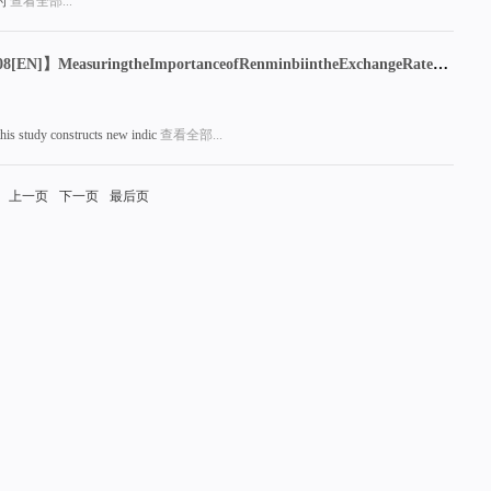
的
查看全部...
【IMIWorkingPaperNo.1908[EN]】MeasuringtheImportanceofRenminbiintheExchangeRateSpilloverNetworks:NewIndicesofRMBInternationalization
his study constructs new indic
查看全部...
上一页
下一页
最后页