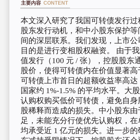
主要内容
CONTENT
本文深入研究了我国可转债发行过
股东发行
动机，和中小股东保护等
间的深层联系。我
们发现，上市公
目的是进行变相股权融资。
由于我
值发行（100 元 / 张），控股股东
股价，使得可转债内在价值显著高
可转债上市首日的超额收益率高达 1
国家约
1%-1.5% 的平均水平。
认购权购买低价
可转债，避免自身
股稀释而造成的损失。中
小股东由
足，未能充分行使优先认购权，在
均承受近 1 亿元的损失。进一步