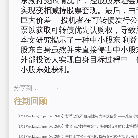
东减持受限情况下，控股股东还会
实现变相减持股票套现。最后，由
巨大价差，
投机者在可转债发行公
票以获取可转债优先
认购权，导致
本文研究揭示了一种中小股东
利益
股东自身虽然并未直接侵害中小股
外部投资人实现自身目标过程中，
小股东处获利。
分享到：
0
往期回顾
【IMI Working Paper No.2606】货币政策不确定性与大科技信贷 —
【IMI Working Paper No.2605】黄金 vs.“数字黄金”： 特朗普 2.0 时代
【IMI Working Paper No.2604】中国上市公司变相股权融资和减持套现 