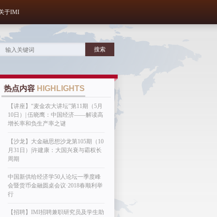
关于IMI
热点内容
HIGHLIGHTS
【讲座】“麦金农大讲坛”第11期（5月
10日）| 伍晓鹰：中国经济——解读高
增长率和负生产率之谜
【沙龙】大金融思想沙龙第105期（10
月31日）|许建康：大国兴衰与霸权长
周期
中国新供给经济学50人论坛一季度峰
会暨货币金融圆桌会议·2018春顺利举
行
【招聘】IMI招聘兼职研究员及学生助