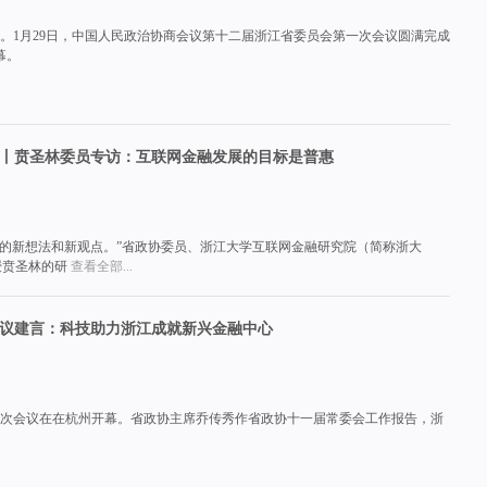
间。1月29日，中国人民政治协商会议第十二届浙江省委员会第一次会议圆满完成
幕。
间丨贲圣林委员专访：互联网金融发展的目标是普惠
己的新想法和新观点。”省政协委员、浙江大学互联网金融研究院（简称浙大
授贲圣林的研
查看全部...
会议建言：科技助力浙江成就新兴金融中心
届一次会议在在杭州开幕。省政协主席乔传秀作省政协十一届常委会工作报告，浙
。