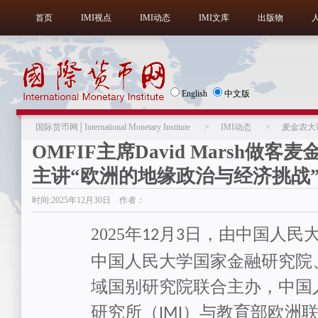
首页
IMI视点
IMI动态
IMI文库
出版物
English
中文版
国际货币网│International Monetary Institute
>
IMI动态
>
麦金农大
OMFIF主席David Marsh做客
主讲“欧洲的地缘政治与经济挑战
时间:2025年12月30日 作者：
2025
年
月
日，由中国人民
12
3
中国人民大学国家金融研究院
域国别研究院联合主办，中国
研究所（
）与教育部欧洲
IMI