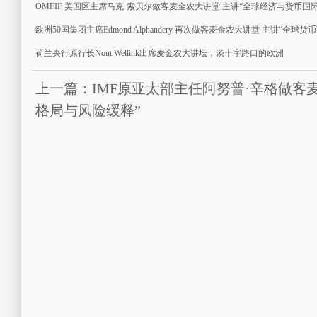
OMFIF 美国区主席马克·索贝尔做客麦金农大讲堂 主讲“全球经济与货币国
欧洲50国集团主席Edmond Alphandery 再次做客麦金农大讲堂 主讲“全
荷兰央行原行长Nout Wellink出席麦金农大讲坛，谈十字路口的欧洲
上一篇：IMF原亚太部主任阿努普·辛格做客
格局与风险缓释”