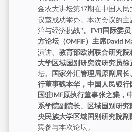
金农大讲坛第
期
在中国人民
17
议室
成功举办。本次会议的主
治与经济挑战”。
IMI
国际委员
方论坛（
）主席
OMFIF
David M
演讲。
教育部欧洲联合研究院
大学区域国别研究院研究员徐
坛。
国家外汇管理局原副局长
行董事魏本华，中国人民银行
国驻
原执行董事张之骧，
IMF
系学院副院长、区域国别研究
央民族大学区域国别研究院副
宾
参与
本次论坛
。