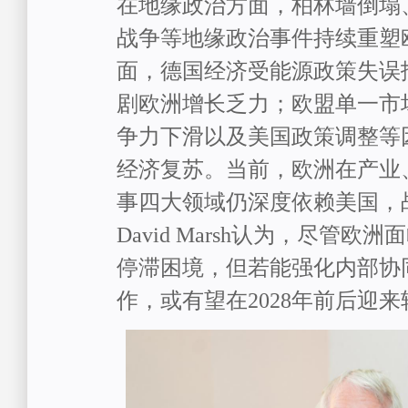
在地缘政治方面，
柏林墙倒塌
战争等地缘政治事件持续重塑
面，
德国经济受能源政策失误
剧欧洲增长乏力；欧盟单一市
争力下滑
以及美国政策调整等
经济复苏
。当前，欧洲在产业
事
四大领域
仍深度依赖美国，
David Marsh
认为
，尽管
欧洲面
停滞
困境
，
但
若能强化内部协
作，或有望在
2028
年前后
迎来