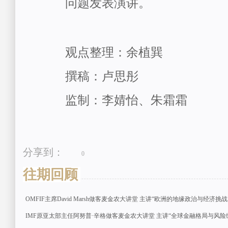
问题发表演讲。
观点整理：余植巽
撰稿：卢思彤
监制：李婧怡、朱霜霜
分享到：
0
往期回顾
OMFIF主席David Marsh做客麦金农大讲堂 主讲“欧洲的地缘政治与经济挑战
IMF原亚太部主任阿努普·辛格做客麦金农大讲堂 主讲“全球金融格局与风险