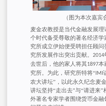
（
图为本次嘉宾
麦金农教授是当代金融发展理
个时代备受尊敬的著名经济学
究所成立伊始便受聘担任顾问
究所发展作出突出贡献。
2014
去世后，他的家人将其
本
1897
究所。为此，研究所特将“
IMI
农大讲坛”，以此永久纪念麦
讲坛坚持“走出去”与“请进来
外著名专家学者围绕货币金融