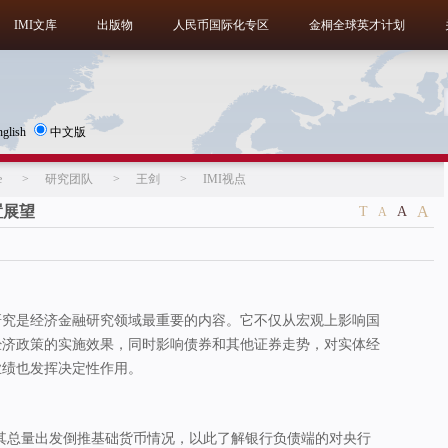
IMI文库
出版物
人民币国际化专区
金桐全球英才计划
nglish
中文版
e
>
研究团队
>
王剑
>
IMI视点
置展望
A
T
A
A
研究是经济金融研究领域最重要的内容。它不仅从宏观上影响国
经济政策的实施效果，同时影响债券和其他证券走势，对实体经
业绩也发挥决定性作用。
其总量出发倒推基础货币情况，以此了解银行负债端的对央行