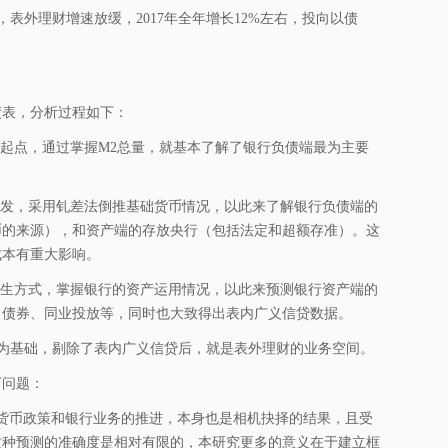
，表外理财增速放缓，2017年全年增长12%左右，投向以债
债表，分析过程如下：
的起点，通过掌握M2总量，就基本了解了银行负债端最为主要
出发，采用钆差法倒推基础货币情况，以此来了解银行负债端的
币的来源），和资产端的存放央行（包括法定和超额存准）。这
成本有重大影响。
派生方式，掌握银行的资产运用情况，以此来预测银行资产端的
、债券、同业投放等，同时也大致得出表内广义信贷数据。
核为基础，剔除了表内广义信贷后，就是表外理财的业务空间。
下问题：
：货币政策和银行业务的推进，本身也是相机抉择的结果，且受
这种预测的准确度是相对有限的，本研究更多的意义在于建立框