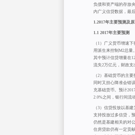
负债和资产端的存放央
内广义信贷数据，最
1.2017
年主要预测及原
1.1 2017
年主要预测
（1）广义货币增速下
用派生来控制M2总量。预
其中预计信贷增量在1
流失2万亿元，财政支
（2）基础货币的主
同时又担心降准会错
充基础货币。预计201
2.0%之间，银行间流
（3）信贷投放以基建
支持投放过多信贷，预
仍然是基建相关的对公
住房贷款仍有一定贡