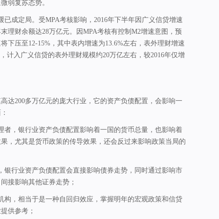
呈微弱复苏态势。
缓已成定局。受MPA考核影响，2016年下半年因广义信贷增速
年末理财余额达28万亿元。因MPA考核有控制M2增速意图，预
速将下压至12-15%，其中表内增速为13.6%左右，表外理财增速
断，计入广义信贷的表外理财规模约20万亿左右，较2016年仅增
高达200多万亿元的庞大行业，它的资产负债配置，会影响一
面：
管理者，银行业资产负债配置影响着一国的货币总量，也影响着
效果，尤其是货币政策的传导效果，还会反过来影响政策当局的
者，银行业资产负债配置会直接影响债券走势，同时通过影响市
，间接影响其他证券走势；
融机构，相当于是一种自回归效应，掌握明年的宏观政策和信贷
业提供参考；