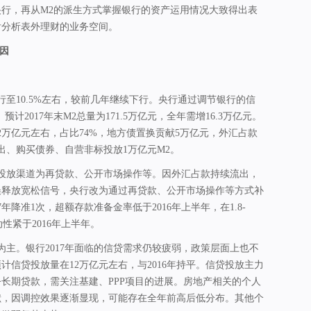
行，再从M2的派生方式掌握银行的资产运用情况大致得出表
后分析表外理财的业务空间。
因
行至10.5%左右，较前几年继续下行。央行通过调节银行的信
计2017年末M2总量为171.5万亿元，全年需增16.3万亿元。
2万亿元左右，占比74%，地方债置换贡献5万亿元，外汇占款
出、购买债券、自营非标投放1万亿元M2。
要投放渠道为再贷款、公开市场操作等。因外汇占款持续流出，
误释放宽松信号，央行改为通过再贷款、公开市场操作等方式补
7年降准1次，超额存款准备金率低于2016年上半年，在1.8-
动性紧于2016年上半年。
为主。银行2017年面临的信贷需求仍较疲弱，政策层面上也不
计信贷投放量在12万亿元左右，与2016年持平。信贷投放主力
长期贷款，需关注基建、PPP项目的进展。房地产相关的个人
献，因调控效果逐渐显现，可能存在全年前高后低分布。其他个