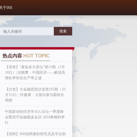
关于IMI
热点内容
HOT TOPIC
【讲座】“麦金农大讲坛”第11期（5月
10日）| 伍晓鹰：中国经济——解读高
增长率和负生产率之谜
【沙龙】大金融思想沙龙第105期（10
月31日）|许建康：大国兴衰与霸权长
周期
中国新供给经济学50人论坛一季度峰
会暨货币金融圆桌会议·2018春顺利举
行
【招聘】IMI招聘兼职研究员及学生助