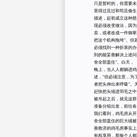
只是暂时的，你需要未
里得过且过和苟且偷
描述，起初成立这种慈
现必须改变做法，因为
卖，或者改成一件御寒
把这个机构拖垮”。但
必须找到一种折衷的办
到的能妥善解决上述问
舍全部盖住”。白天，
晚上，当人人都躺进鸡
述，“但必须注意，为
者把头伸出来呼吸”。
赶快把头缩进羽毛之中
被吊起之后，就见这群
准备分组出发，前往各
我们看到，鸡毛房从开
舍全部盖住的巨大绒被
善救济的鸡毛房事实上
有权享用，那每个人都