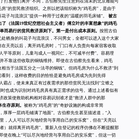
了打发他们离开”不同，古伯察先生注意到在清末的北京难能可
毛房”的贫民救济组织。之所以把该组织称为“鸡毛房”，是由于
叫花子与流浪汉”提供一种用于过夜的“温暖的羽毛床铺”。
被古
出了（法国19世纪空想社会主义者）傅立叶的丰富想象”的鸡毛
单而易行的贫民救济原则下。第一是付出成本原则。
按照古伯
无处栖身的叫花子与流浪汉，不问男女，全都可以进入这个大家
但在天亮以后，离开鸡毛房时，“门口有人负责向每家宿客收取
人人平等原则，儿童与成人一视同仁，不可减半付费”。容易理
并不靠这些收取的铜钱维持。即使在古伯察先生看来，鸡毛
收相当于法国五分之一法寻的铜钱”。但鸡毛房为什么不救济“到
们看到，这样收费的目的恰恰是避免鸡毛房成为先到先得
些人霸占，使未来真正有过夜需求的那些贫民无法找到“立锥之
”同时也成为识别对鸡毛房具有真正需求的信号。通过上述看似有
救济政策使救助机构相对容易识别谁才是“救济人群中的那
本生存原则。
被称为“鸡毛房”的“奇妙设施的构成非常简
子，厚厚一层鸡毛铺满了地面”。古伯察先生甚至描述道，“入
里，人人可以尽兴地经营与享用自己的安乐窝”，但在“天亮以
者）就得离开鸡毛房”。重新入住登记的程序仿佛在不断提醒那
，即使在晚上“可以尽兴地经营与享用自己的安乐窝”，但这一切