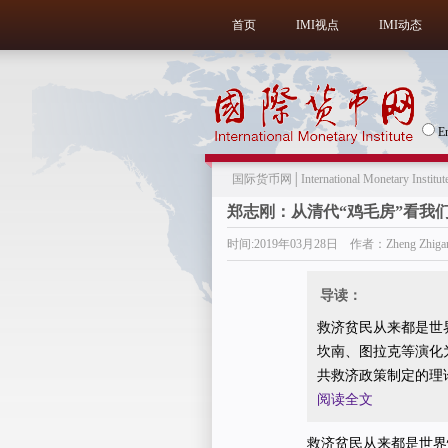
首页
IMI视点
IMI动态
E
国际货币网│International Monetary Institut
郑志刚：从清代“鸡毛房”看我
时间:2019年03月28日 作者：Zheng Zhig
导读：
救济贫民从来都是世
坎南、图拉克等演化为仁慈
共救济政策制定的理
阅读全文
救济贫民从来都是世界