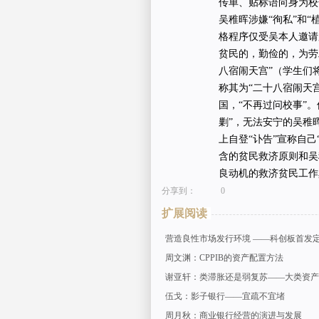
传单、贴标语向身为校
吴稚晖涉嫌“徇私”和
格程序仅受吴本人邀请加
贫民的，勤俭的，为劳
八宿闹天宫”（学生们
称其为“二十八宿闹天
国，“不再过问校事”
剿”，无法安宁的吴稚
上自登“讣告”宣称自
含的贫民救济原则和吴
良动机的救济贫民工作
分享到：
0
扩展阅读
营造良性市场发行环境 ——科创板首发
周文渊：CPPIB的资产配置方法
谢亚轩：类滞胀还是弱复苏——大类资产配
伍戈：影子银行——宜疏不宜堵
周月秋：商业银行经营的演进与发展