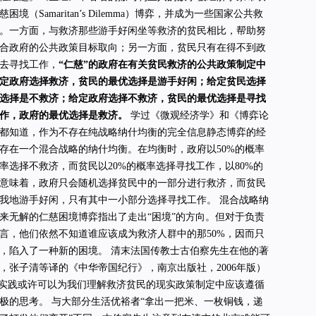
境（Samaritan’s Dilemma）博弈，并成为一些国家公共救
。一方面，与救济那些游手好闲坐等救济的贫民相比，帮助努
合政府的公共政策目标取向；另一方面，贫民只有在得不到政
去寻找工作，
“仁慈”的政府在有关贫民救济的公共政策制定中
定政府选择救济，贫民的最优选择是游手好闲；给定贫民选择
选择是不救济；给定政府选择不救济，贫民的最优选择是寻找
作，政府的最优选择是救济。
学过《微观经济学》和《博弈论
都知道，作为不存在纯战略纳什均衡的完全信息静态博弈的经
存在一个混合战略的纳什均衡。在均衡时，政府以50%的概率
概率选择不救济，而贫民以20%的概率选择寻找工作，以80%的
意味着，政府只会随机选择贫民中的一部分进行救济，而贫民
我地游手好闲，只有其中一小部分选择寻找工作。 混合战略纳
来无解的仁慈困境博弈指出了走出“困境”的方向。但对于负责
言，他们依然不知道谁应该成为救济人群中的那50%，因而只
，陷入了一种新的困境。 清末法国传教士古伯察先生在他的著
，张子清等译的《中华帝国纪行》，南京出版社，2006年版）
”实践或许可以为我们理解救济贫民的现实政策制定中应该遵循
极的思考。 与大部分生活优裕者“拿出一把米、一枚铜钱，递