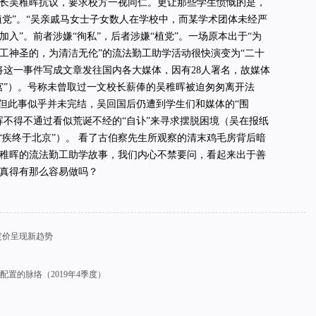
长吴稚晖抗议，要求校方一视同仁。更让那些学生愤慨的是，
“植党”。“吴亲戚马女士子女数人在学校中，而某学术团体未经严
入”。前者涉嫌“徇私”，后者涉嫌“植党”。一场原本出于“为
工神圣的，为清洁无伦”的流法勤工助学活动很快演变为“二十
将这一事件写成文章发往国内各大媒体，因有28人署名，故媒体
宫”）。号称未曾取过一文校长薪俸的吴稚晖被迫匆匆离开法
。但此事似乎并未完结，吴回国后仍遭到学生们和媒体的“围
晖不得不通过看似荒诞不经的“自讣”来寻求摆脱困境（吴在报纸
己“疾终于北京”）。 看了古伯察先生所观察的清末鸡毛房背后暗
稚晖的流法勤工助学故事，我们内心不禁要问，看起来出于善
真得有那么容易做吗？
定价呈现新趋势
置的脉络（2019年4季度）