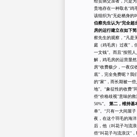
给贫病交加者，只是为
贵地存在一种取名“鸡
该组织为“无处栖身的
伯察先生认为“完全超
房的运行建立在如下简
察先生的观察，“凡是
庭（鸡毛房）过夜”，
一文钱”。而且“按照
解，鸡毛房的运营显然
房“收费极少，一夜仅
底”，完全免费呢？我
的“家”，而长期被一
地”。“象征性的收费
些“价格歧视”意味的
50%”。
第二，维持基
单”。“只有一大间屋
夜，在这个羽毛的海洋
后，他（叫花子与流浪
些“叫花子与流浪汉”