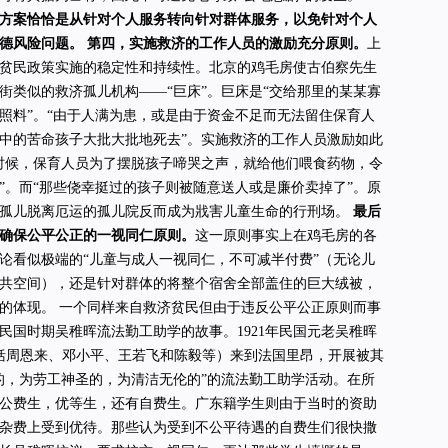
方案恰恰是从针对个人服务转向针对群体服务，以免针对个人
德风险问题。
第四，实施救济的工作人员的激励充分原则。
上
贫民政策实施的稳定性和持续性。北京的鸡毛房使古伯察先生
街类似的救济孤儿机构——“巨床”。巨床是“交给那里的某某寡
照料”。“由于人满为患，或是由于资金不足而无法留住保育人
中的苦命孩子大批大批地死去”。实施救济的工作人员激励如此
时候，保育人员为了摆脱孩子啼哭之声，就给他们喂食药物，令
”。而“那些侥幸挺过的孩子则被随意送人或是廉价卖掉了”。原
助孤儿脱离厄运的孤儿院反而成为戕害儿童生命的行刑场。
最后
确保公平公正的一视同仁原则。
这一原则事实上在鸡毛房的各
论看似极端的“儿童与成人一视同仁，不可减半付费”（无论儿
共空间），还是针对群体的将整个宿舍全部盖住的巨大绒被，
的体现。 一个同样来自救济贫民但由于违反公平公正原则而事
民国时期吴稚晖流法勤工助学的故事。1921年民国元老吴稚晖
包括周恩来、邓小平、王若飞和陈毅等）来到法国里昂，开展被其
的，为劳工神圣的，为清洁无伦的”的流法勤工助学活动。在所
公费生，优等生，还有自费生。广东籍学生则由于当时的资助
杂费上受到优待。那些认为受到不公平待遇的自费生们很快撒