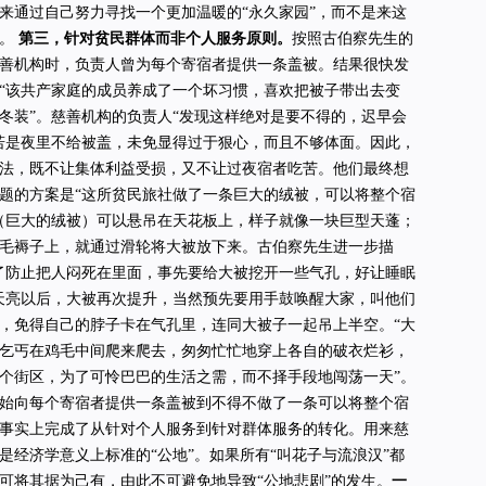
来通过自己努力寻找一个更加温暖的“永久家园”，而不是来这
生。
第三，针对贫民群体而非个人服务原则。
按照古伯察先生的
善机构时，负责人曾为每个寄宿者提供一条盖被。结果很快发
“该共产家庭的成员养成了一个坏习惯，喜欢把被子带出去变
冬装”。慈善机构的负责人“发现这样绝对是要不得的，迟早会
若是夜里不给被盖，未免显得过于狠心，而且不够体面。因此，
法，既不让集体利益受损，又不让过夜宿者吃苦。他们最终想
题的方案是“这所贫民旅社做了一条巨大的绒被，可以将整个宿
（巨大的绒被）可以悬吊在天花板上，样子就像一块巨型天蓬；
毛褥子上，就通过滑轮将大被放下来。古伯察先生进一步描
了防止把人闷死在里面，事先要给大被挖开一些气孔，好让睡眠
天亮以后，大被再次提升，当然预先要用手鼓唤醒大家，叫他们
，免得自己的脖子卡在气孔里，连同大被子一起吊上半空。“大
乞丐在鸡毛中间爬来爬去，匆匆忙忙地穿上各自的破衣烂衫，
个街区，为了可怜巴巴的生活之需，而不择手段地闯荡一天”。
始向每个寄宿者提供一条盖被到不得不做了一条可以将整个宿
事实上完成了从针对个人服务到针对群体服务的转化。用来慈
是经济学意义上标准的“公地”。如果所有“叫花子与流浪汉”都
可将其据为己有，由此不可避免地导致“公地悲剧”的发生。
一