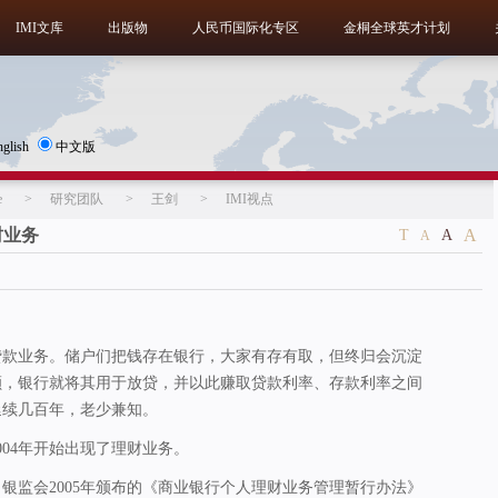
IMI文库
出版物
人民币国际化专区
金桐全球英才计划
nglish
中文版
e
>
研究团队
>
王剑
>
IMI视点
财业务
A
T
A
A
贷款业务。储户们把钱存在银行，大家有存有取，但终归会沉淀
额，银行就将其用于放贷，并以此赚取贷款利率、存款利率之间
延续几百年，老少兼知。
004年开始出现了理财业务。
银监会2005年颁布的《商业银行个人理财业务管理暂行办法》