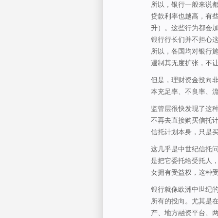
所以，银行一般来说
贷款利率也越高，有
升）。这些行为都会加
银行行长们并不担心
所以，各国均对银行
遏制其无度扩张，不
但是，理财资金投向
本充足率、不良率、
监管层很快发现了这
不再去直接购买信托
信托计划本身，只是
这几乎是中世纪信托
是把它委托给受托人
女拥有受益权，这种
银行就像欧洲中世纪
所有的投向。尤其是在
产、地方融资平台、