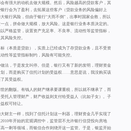
都会有强大的动机去做大规模。然后，风险越高的贷款客户，其
些银行会为了盈利，去拓展这些客户（贷款业务的风险偏好上
大银行风险，但由于银行“大而不倒”，出事时国家会救，所以
这一点，拼命做大规模，放大风险。这是银行业务本质决定的。
施以严格监管，设置资产充足率、不良率、流动性等监管指标，
让其风险失控。
非标（本质是贷款），实质上已经成为了存贷款业务，且不受资
流动性等监管指标制约，风险有可能失控。
种做法，于是发文叫停。但是，银行又有了新的发明，理财资金
计划，而是购买了信托计划的受益权……意思是说，我没购买该
买了其受益权。
问世的翻版。有钱人的财产继承要课重税，所以就不继承了，而
，受托人管理财产，财产收益则支付给受益人（比如子女）。子
受益权可转让。
的大财主一样，找到了信托计划这一利器，理财资金几乎实现了
2010年开始的宏观调控中，监管层不允许银行信贷投向房地
两高一剩等领域，而银信合作则绕开这一监管。于是，银监开始