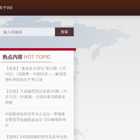
关于IMI
热点内容
HOT TOPIC
【讲座】“麦金农大讲坛”第11期（5月
10日）| 伍晓鹰：中国经济——解读高
增长率和负生产率之谜
【沙龙】大金融思想沙龙第105期（10
月31日）|许建康：大国兴衰与霸权长
周期
中国新供给经济学50人论坛一季度峰
会暨货币金融圆桌会议·2018春顺利举
行
【招聘】IMI招聘兼职研究员及学生助