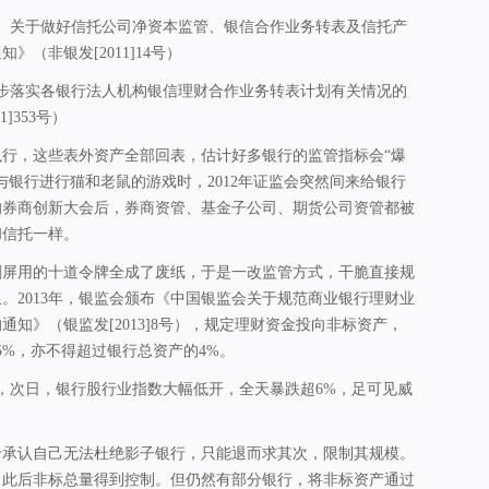
银部）关于做好信托公司净资本监管、银信合作业务转表及信托产
》（非银发[2011]14号）
进一步落实各银行法人机构银信理财合作业务转表计划有关情况的
]353号）
行，这些表外资产全部回表，估计好多银行的监管指标会“爆
与银行进行猫和老鼠的游戏时，2012年证监会突然间来给银行
的券商创新大会后，券商资管、基金子公司、期货公司资管都被
和信托一样。
刷屏用的十道令牌全成了废纸，于是一改监管方式，干脆直接规
。2013年，银监会颁布《中国银监会关于规范商业银行理财业
通知》（银监发[2013]8号），规定理财资金投向非标资产，
5%，亦不得超过银行总资产的4%。
告，次日，银行股行业指数大幅低开，全天暴跌超6%，足可见威
于承认自己无法杜绝影子银行，只能退而求其次，限制其规模。
，此后非标总量得到控制。但仍然有部分银行，将非标资产通过