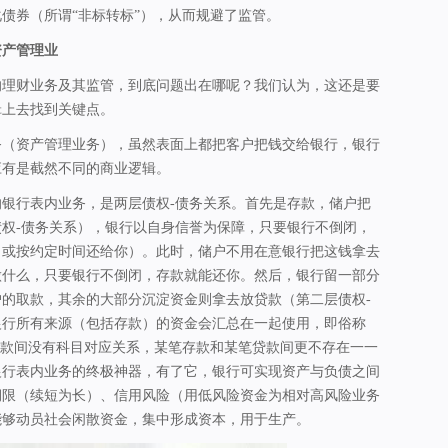
债券（所谓“非标转标”），从而规避了监管。
资产管理业
的理财业务及其监管，到底问题出在哪呢？我们认为，这还是要
辑上去找到关键点。
务（资产管理业务），虽然表面上都把客户把钱交给银行，银行
应有是截然不同的商业逻辑。
银行表内业务，是两层债权-债务关系。首先是存款，储户把
权-债务关系），银行以自身信誉为保障，只要银行不倒闭，
（或按约定时间还给你）。此时，储户不用在意银行把这钱拿去
做什么，只要银行不倒闭，存款就能还你。然后，银行留一部分
的取款，其余的大部分沉淀资金则拿去放贷款（第二层债权-
银行所有来源（包括存款）的资金会汇总在一起使用，即俗称
贷款间没有科目对应关系，某笔存款和某笔贷款间更不存在一一
银行表内业务的终极神器，有了它，银行可实现资产与负债之间
期限（续短为长）、信用风险（用低风险资金为相对高风险业务
能够动员社会闲散资金，集中形成资本，用于生产。