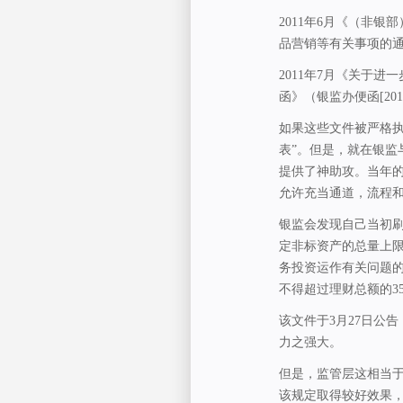
2011年6月《（非
品营销等有关事项的通知
2011年7月《关于
函》（银监办便函[2011
如果这些文件被严格执
表”。但是，就在银监
提供了神助攻。当年
允许充当通道，流程
银监会发现自己当初
定非标资产的总量上限
务投资运作有关问题的
不得超过理财总额的3
该文件于3月27日公
力之强大。
但是，监管层这相当
该规定取得较好效果