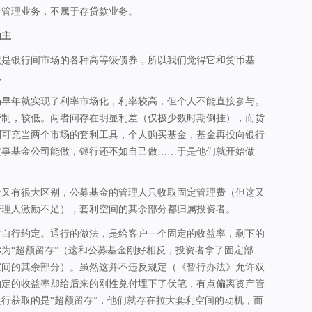
产管理业务，不属于存贷款业务。
为主
就是银行间市场的各种高等级债券，所以我们觉得它和货币基
似
场早年就实现了利率市场化，利率较高，但个人不能直接参与。
管制，较低。两者间存在明显利差（仅极少数时期倒挂），而货
则可充当两个市场的套利工具，个人购买基金，基金再投向银行
这事基金公司能做，银行还不如自己做……于是他们就开始做
金又有很大区别，公募基金的管理人只收取固定管理费（但这又
管理人激励不足），套利空间的其余部分都归属投资者。
方自行约定。通行的做法，是给客户一个固定的收益率，剩下的
为“超额留存”（这和公募基金刚好相反，投资者拿了固定部
空间的其余部分）。虽然这并不违反规定（《暂行办法》允许双
约定的收益率却给后来的刚性兑付埋下了伏笔，有点偏离资产管
行获取的是“超额留存”，他们就存在拉大套利空间的动机，而