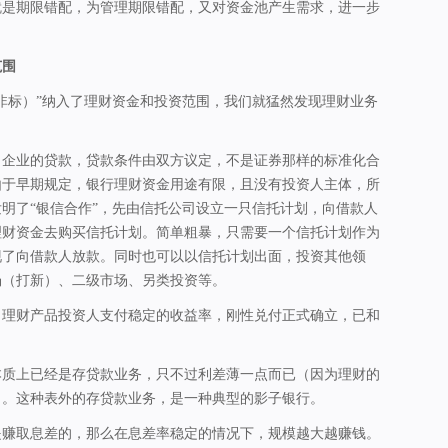
就是期限错配，为管理期限错配，又对资金池产生需求，进一步
范围
非标）”纳入了理财资金和投资范围，我们就猛然发现理财业务
向企业的贷款，贷款条件由双方议定，不是证券那样的标准化合
由于早期规定，银行理财资金用途有限，且没有投资人主体，所
明了“银信合作”，先由信托公司设立一只信托计划，向借款人
理财资金去购买信托计划。简单粗暴，只需要一个信托计划作为
现了向借款人放款。同时也可以以信托计划出面，投资其他领
场（打新）、二级市场、另类投资等。
向理财产品投资人支付稳定的收益率，刚性兑付正式确立，已和
本质上已经是存贷款业务，只不过利差薄一点而已（因为理财的
）。这种表外的存贷款业务，是一种典型的影子银行。
是赚取息差的，那么在息差率稳定的情况下，规模越大越赚钱。