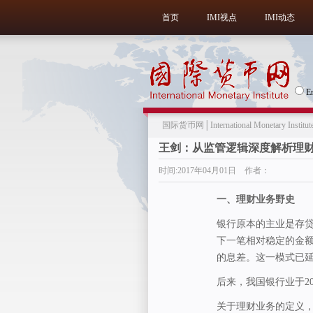
首页
IMI视点
IMI动态
E
国际货币网│International Monetary Institut
王剑：从监管逻辑深度解析理
时间:2017年04月01日 作者：
一、理财业务野史
银行原本的主业是存
下一笔相对稳定的金
的息差。这一模式已
后来，我国银行业于2
关于理财业务的定义，