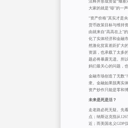
法释并形成资金“堰塞
大家的就是“嘭”的一
“资产价格”其实才是
货币政策目标与维持
由就来自“高高在上”
化了实体经济和金融
然激化贫富差距扩大
资源，也承载了太多的
题必将暴露无遗。所
妈们最关心的问题，
金融市场创造了无数“
隶。金融如果脱离实
资产炒作只能是零和
未来是死是活？
走老路必死无疑。先看看美
点；纳斯达克指从1265
近；而美国名义GDP