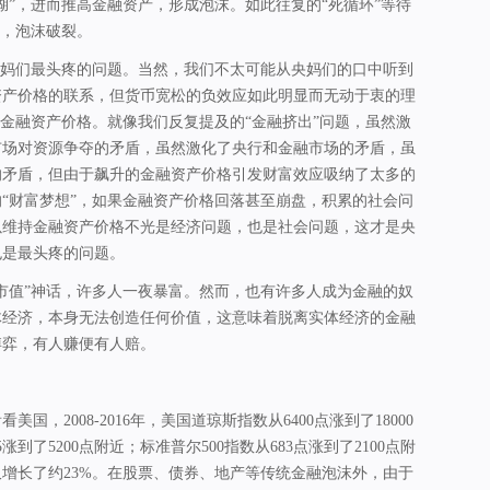
湖”，进而推高金融资产，形成泡沫。如此往复的“死循环”等待
声，泡沫破裂。
央妈们最头疼的问题。当然，我们不太可能从央妈们的口中听到
资产价格的联系，但货币宽松的负效应如此明显而无动于衷的理
的金融资产价格。就像我们反复提及的“金融挤出”问题，虽然激
市场对资源争夺的矛盾，虽然激化了央行和金融市场的矛盾，虽
的矛盾，但由于飙升的金融资产价格引发财富效应吸纳了太多的
“财富梦想”，如果金融资产价格回落甚至崩盘，积累的社会问
以维持金融资产价格不光是经济问题，也是社会问题，这才是央
也是最头疼的问题。
市值”神话，许多人一夜暴富。然而，也有许多人成为金融的奴
体经济，本身无法创造任何价值，这意味着脱离实体经济的金融
博弈，有人赚便有人赔。
国，2008-2016年，美国道琼斯指数从6400点涨到了18000
涨到了5200点附近；标准普尔500指数从683点涨到了2100点附
仅增长了约23%。在股票、债券、地产等传统金融泡沫外，由于