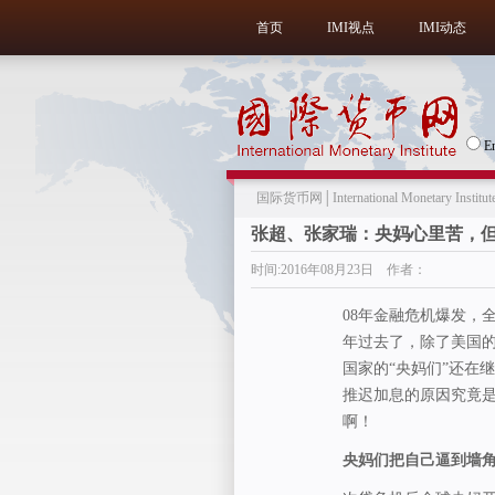
首页
IMI视点
IMI动态
E
国际货币网│International Monetary Institut
张超、张家瑞：央妈心里苦，
时间:2016年08月23日 作者：
08年金融危机爆发，
年过去了，除了美国的
国家的“央妈们”还在
推迟加息的原因究竟是
啊！
央妈们把自己逼到墙