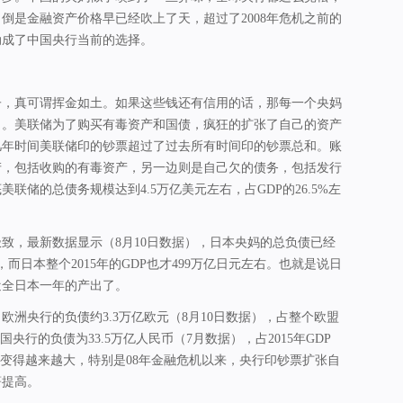
倒是金融资产价格早已经吹上了天，超过了2008年危机之前的
动成了中国央行当前的选择。
子，真可谓挥金如土。如果这些钱还有信用的话，那每一个央妈
了。美联储为了购买有毒资产和国债，疯狂的扩张了自己的资产
几年时间美联储印的钞票超过了过去所有时间印的钞票总和。账
产，包括收购的有毒资产，另一边则是自己欠的债务，包括发行
底美联储的总债务规模达到4.5万亿美元左右，占GDP的26.5%左
致，最新数据显示（8月10日数据），日本央妈的总负债已经
，而日本整个2015年的GDP也才499万亿日元左右。也就是说日
近全日本一年的产出了。
欧洲央行的负债约3.3万亿欧元（8月10日数据），占整个欧盟
国央行的负债为33.5万亿人民币（7月数据），占2015年GDP
在变得越来越大，特别是08年金融危机以来，央行印钞票扩张自
著提高。