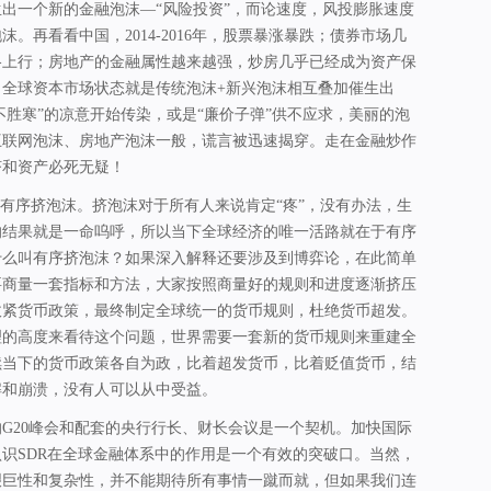
出一个新的金融泡沫—“风险投资”，而论速度，风投膨胀速度
。再看看中国，2014-2016年，股票暴涨暴跌；债券市场几
格上行；房地产的金融属性越来越强，炒房几乎已经成为资产保
，全球资本市场状态就是传统泡沫+新兴泡沫相互叠加催生出
处不胜寒”的凉意开始传染，或是“廉价子弹”供不应求，美丽的泡
互联网泡沫、房地产泡沫一般，谎言被迅速揭穿。走在金融炒作
济和资产必死无疑！
球有序挤泡沫。挤泡沫对于所有人来说肯定“疼”，没有办法，生
的结果就是一命呜呼，所以当下全球经济的唯一活路就在于有序
什么叫有序挤泡沫？如果深入解释还要涉及到博弈论，在此简单
要商量一套指标和方法，大家按照商量好的规则和进度逐渐挤压
收紧货币政策，最终制定全球统一的货币规则，杜绝货币超发。
理的高度来看待这个问题，世界需要一套新的货币规则来重建全
续当下的货币政策各自为政，比着超发货币，比着贬值货币，结
解和崩溃，没有人可以从中受益。
G20峰会和配套的央行行长、财长会议是一个契机。加快国际
识SDR在全球金融体系中的作用是一个有效的突破口。当然，
艰巨性和复杂性，并不能期待所有事情一蹴而就，但如果我们连