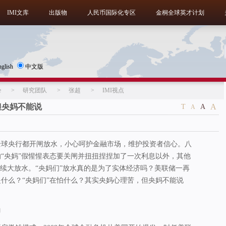
IMI文库
出版物
人民币国际化专区
金桐全球英才计划
nglish
中文版
e
>
研究团队
>
张超
>
IMI视点
但央妈不能说
A
T
A
A
全球央行都开闸放水，小心呵护金融市场，维护投资者信心。八
“央妈”假惺惺表态要关闸并扭扭捏捏加了一次利息以外，其他
继续大放水。“央妈们”放水真的是为了实体经济吗？美联储一再
什么？“央妈们”在怕什么？其实央妈心理苦，但央妈不能说
角