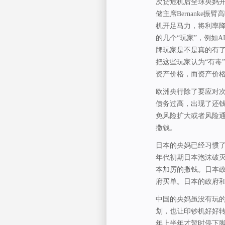
次贷危机后全球央妈开
储主席Bernanke
机开足马力，将利率
的几个“玩家”，例如
牌玩家是不是真的有
把这些玩家认为“有毒
资产价格，而资产价
欧洲央行除了要应对次
债务过高，出现了还
免风险扩大或者风险
撒钱。
日本的央妈已经习惯了
年代初期日本泡沫破灭
本加厉的撒钱。日本政
府买单。日本的政府和
中国的央妈虽没有玩的
划，也让印钞机好好
年上半年才暂时停下