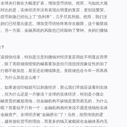
，全球央行都在大幅度扩表，增加货币供给。然而，与如此大规
明对比的是，实体经济并没有表现出明显的复苏，更别说繁荣。
货币刺激已经玩上了“负利率”，几乎尽其所能。然而，我们没
央妈们已经显出疲态。增加货币供给终将存在极限，这个极限就
发。另一方面，金融系统的风险也已经敲响了警钟。央妈们撒钱
难？
应该很快结束，特别是注意到撒钱对经济复苏用处不明显反而带
而，除了美联储假惺惺的喊着要加息但只扭扭捏捏象征性的加了
央行都不敢加息，甚至还在继续降息。美联储也在今年一而再再
定。为什么加息这么难？
口。如果迷信印钱就可以刺激经济，那么我们早就应该看到实体
了，但为什么还是一片惨淡？全球的实体经济，特别是小微企
和融资贵的尴尬境地，但金融机构不缺钱是显而易见的，为什么
难呢？答案似乎只有一个：金融机构相对来说不愿意借钱给实体
金融资产。全球经济被“金融挤出”了！当然，按照传统的逻
振，越有放松货币的理由，而更多的钱又被截留在金融体系内无