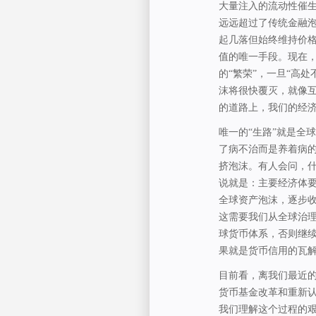
大量注入的流动性催生
远远超过了传统金融泡沫
起几落但始终维持价
值的唯一手段。现在
的“繁荣”，一旦“高
沫将很快覆灭，就像
的道路上，我们的经
唯一的“生路”就是全
了病不治而是养着病
挤泡沫。有人会问，
说就是：主要经济体
全球资产泡沫，逐步
这需要我们从全球治
球货币体系，否则继
果就是货币信用的瓦
目前看，离我们最近的
货币基金改革和重新认
我们理解这个过程的