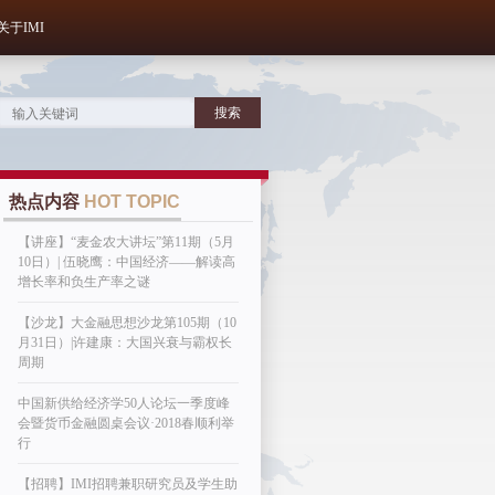
关于IMI
热点内容
HOT TOPIC
【讲座】“麦金农大讲坛”第11期（5月
10日）| 伍晓鹰：中国经济——解读高
增长率和负生产率之谜
【沙龙】大金融思想沙龙第105期（10
月31日）|许建康：大国兴衰与霸权长
周期
中国新供给经济学50人论坛一季度峰
会暨货币金融圆桌会议·2018春顺利举
行
【招聘】IMI招聘兼职研究员及学生助