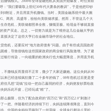
启撒钱模式。2008年全球金融危机从美国开始爆发，时任美联
振臂高呼：“我们要吸取上世纪30年代大萧条的教训”，于是他把印钞
降到0附近，并且用直升机撒钱。当时，美国金融系统中最大腕
AIG、两房、高盛等，纷纷向美联储求援。然而，不管这几个大
了生存危机，美联储都照单全救，慷慨至极。给现金不够就直接
”的资产买走。总之，一切努力就是为了维持这几位金融大亨的
格直接决定了这些大亨们在金融市场中的社会地位。
贷危机，还要应对“地方政府债务”问题。由于有些成员国政府
钱困难，导致借钱给这些国家政府的商业银行风险激增。为了避
通过银行传染，一向稳重的欧洲央行也大幅度降息，并用直升机
，不撒钱反而显得不正常，撒少了大家还嫌她。这位央妈从90
以来已经连续疯狂撒了二十多年的钱了，08年危机过后更是变
府但凡想“花钱”拉动一把自己羸弱的经济，央妈便发钞票给政
央妈乐此不疲，已经玩成“精”了。
那么极限，但为了配合政府的“四万亿”和“四万亿2.0”刺激计
转了一把。伴随着经济的持续下行，央妈连续降准降息，直到今
脚步。中国的央妈似乎嗅到了一丝异味，全球央行都这么宽松，