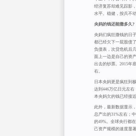
经济复苏却难见踪影，
水平。稳健，按兵不
央妈的钱还能撒多久?
央妈们疯狂撒钱的日
都已经欠下一屁股债
负债表，次贷危机后
面上一边是自己的资
出去的钞票。2015年
右。
日本央妈更是疯狂到极
达到446万亿日元左右
本央妈欠的钱已经接
此外，最新数据显示，
总产出的31%左右；中
的49%。全球央行都
己资产规模的速度显