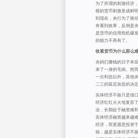
为了所谓的刺激经济
模的货币刺激形成鲜
到现在，央行为了推动
有看到效果，反倒是
是货币的信用危机爆
的能力不再有了。
收紧货币为什么那么
央妈们撒钱的日子本
来了一身的毛病。然
一次利息以外，其他
二三的延迟加息的决
实体经济不振只是借
经济红红火火地复苏
业，长期处于融资难
实体经济融资越来越
经济，而更愿意投资于
辑，越是实体经济不