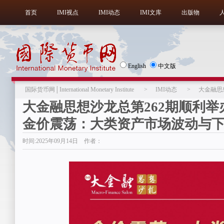
首页
IMI视点
IMI动态
IMI文库
出版物
English
中文版
国际货币网│International Monetary Institute
>
IMI动态
>
大金融思
大金融思想沙龙总第262期顺利举
金价震荡：大类资产市场波动与
时间:2025年09月14日 作者：