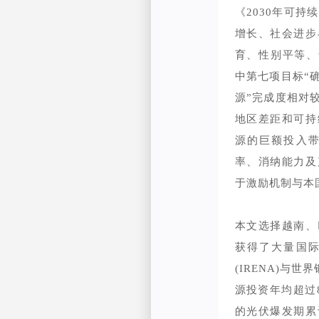
《2030年可
增长、社会进步
育、性别平等、气候
中第七项目标“
源”完成度相对
地区差距和可持
源的巨额投入
率、消纳能力及
于激励机制与本
本文选择越南、
获得了大量国
(IRENA)与世
源投资年均超过8
的光伏爆发期累