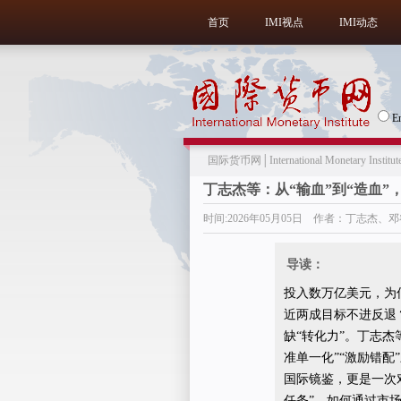
首页
IMI视点
IMI动态
E
国际货币网│International Monetary Institut
丁志杰等：从“输血”到“造血
时间:2026年05月05日 作者：丁志杰
导读：
投入数万亿美元，为
近两成目标不进反退
缺“转化力”。丁志杰
准单一化”“激励错
国际镜鉴，更是一次
任务”，如何通过市场