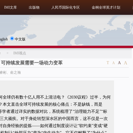
IMI文库
出版物
人民币国际化专区
金桐全球英才计划
nglish
中文版
e
>
IMI视点
”，可持续发展需要一场动力变革
A
T
A
A
、邓睿彬、俞之瀚
何全球仍有数十亿人用不上清洁电？《2030议程》过半，为何
？本文直击全球可持续发展的核心痛点：不是缺钱，而是
等学者通过详实的数据对比，系统梳理了“治理能力不足”“标
配”三大顽疾。对于身处转型深水区的中国而言，这不仅是一次
对自身经验的提炼——如何通过制度设计让“软约束”变成“硬
机制让“外部压力”变为“内生动力”。它不仅解释了“为什么”，