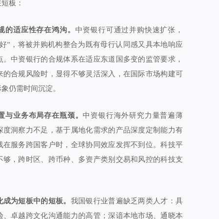
在短板：
规的适应性存在鸿沟。
中资银行可通过并购快速扩张，
管好”，将被并购机构整合为既有母行认同感又具本地响应
点。中资银行的合规体系在适应东道国多变的监管要求，
来的合规风险时，显得不够灵活深入，在国际市场构建可
形象仍需时间沉淀。
置与业务布局存在瓶颈。
中资银行海外研究力量普遍薄
深度洞察力不足，基于属地化需求的产品深度定制能力有
线在服务跨国客户时，全球协同效应发挥不到位。科技平
不够，跨时区、跨币种、多资产类别交易和风控的科技支
化成为短板中的短板。
我国银行业普遍缺乏两类人才：具
验、卓越跨文化沟通能力的高管；深谙本地市场、通晓本