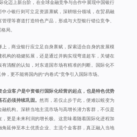
国际化迈上新台阶，在全球金融竞争与合作中展现中国银行
。而中小银行则可立足资源禀赋，深耕细分领域，在贸易融
富管理等赛道打造特色产品，形成与大型银行错位竞争、
展格局。
择上，商业银行应立足自身禀赋，探索适合自身的发展模
建机构的稳健拓展，还是通过并购实现弯道超车，关键在
板有清醒的认知，对东道国市场有精准的判断。国际化不
伸，更不能将国内的“内卷式”竞争引入国际市场。
中资企业客户是中资银行国际化经营的起点，也是特色优势
基石必须持续巩固。
然而，若仅止步于此，便难以蜕变为
金融机构。深耕当地主流市场与高增长潜力客群，不仅是
在，更是未来利润的增长极。这意味着随着国际化进程加
触角延伸至本土优质企业、主流个金客群，真正融入当地