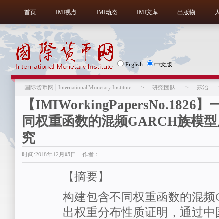
首页
IMI视点
IMI动态
IMI文库
出版物
English
中文版
国际货币网│International Monetary Institute
>
研究团队
>
苏治
【IMIWorkingPapersNo.182
同权重函数的混频GARCH族模
究
时间:2018年12月05日 作者：
【摘要】
构建包含不同权重函数的混频G
出权重分布性质证明，通过中