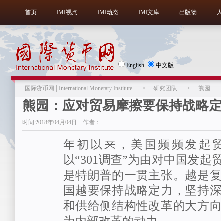
首页
IMI视点
IMI动态
IMI文库
出版物
English
中文版
国际货币网│International Monetary Institute
>
研究团队
>
熊园
熊园：应对贸易摩擦要保持战略
时间:2018年04月04日 作者：
年初以来，美国频频发起
以“301调查”为由对中国发
是特朗普的一贯主张。越是
国越要保持战略定力，坚持
和供给侧结构性改革的大方