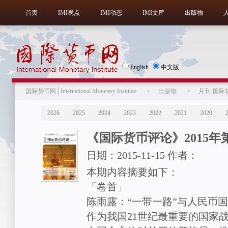
首页
IMI视点
IMI动态
IMI文库
出版物
English
中文版
国际货币网│International Monetary Institute
>
出版物
>
月刊·国际
2026
2025
2024
2023
2022
2021
2020
《国际货币评论》2015年第
日期：
2015-11-15
作者：
本期内容摘要如下：
「卷首」
陈雨露：“一带一路”与人民币
作为我国21世纪最重要的国家战