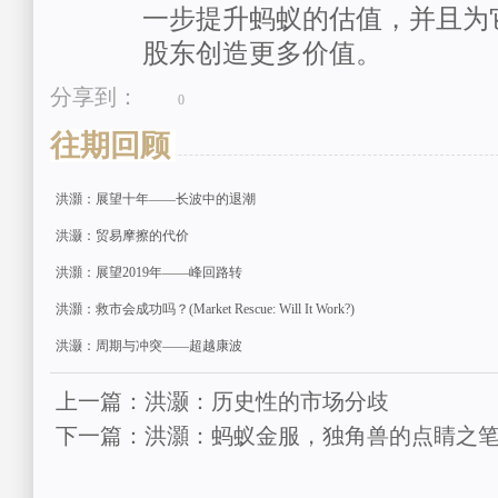
一步提升蚂蚁的估值，并且为
股东创造更多价值。
分享到：
0
往期回顾
洪灝：展望十年——长波中的退潮
洪灏：贸易摩擦的代价
洪灝：展望2019年——峰回路转
洪灝：救市会成功吗？(Market Rescue: Will It Work?)
洪灏：周期与冲突——超越康波
上一篇：洪灏：历史性的市场分歧
下一篇：洪灝：蚂蚁金服，独角兽的点睛之