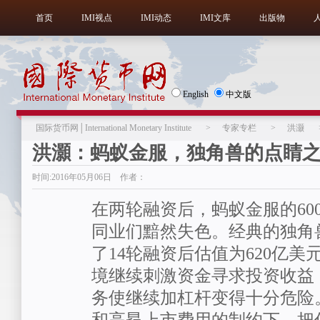
首页
IMI视点
IMI动态
IMI文库
出版物
English
中文版
国际货币网│International Monetary Institute
>
专家专栏
>
洪灏
洪灝：蚂蚁金服，独角兽的点睛
时间:2016年05月06日 作者：
在两轮融资后，蚂蚁金服的60
同业们黯然失色。经典的独角兽
了14轮融资后估值为620亿
境继续刺激资金寻求投资收益
务使继续加杠杆变得十分危险